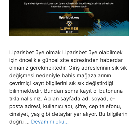
Liparisbet üye olmak Liparisbet üye olabilmek
için öncelikle güncel site adresinden haberdar
olmanız gerekmektedir. Giriş adreslerinin sık sık
değişmesi nedeniyle bahis mağazalarının
çevrimiçi kayıt bilgilerini sık sık değiştirdiği
bilinmektedir. Bundan sonra kayıt ol butonuna
tıklamalısınız. Açılan sayfada ad, soyad, e-
posta adresi, kullanıcı adı, şifre, cep telefonu,
cinsiyet, yaş gibi detaylar yer alıyor. Bu bilgilerin
doğru …
Devamını oku…