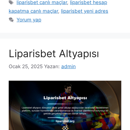
Etiketler
liparisbet canlı maçlar
,
liparisbet hesap
kapatma canlı maçlar
,
liparisbet yeni adres
Yorum yap
Liparisbet Altyapısı
Ocak 25, 2025
Yazarı:
admin