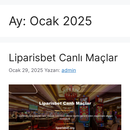
Ay:
Ocak 2025
Liparisbet Canlı Maçlar
Ocak 29, 2025
Yazarı:
admin