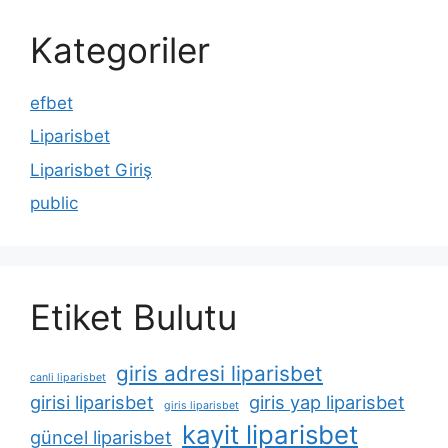
Kategoriler
efbet
Liparisbet
Liparisbet Giriş
public
Etiket Bulutu
giris adresi liparisbet
canli liparisbet
girisi liparisbet
giris yap liparisbet
giris liparisbet
kayit liparisbet
güncel liparisbet