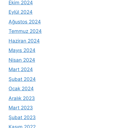
Ekim 2024
Eylül 2024
Ağustos 2024
Temmuz 2024
Haziran 2024
Mayıs 2024
Nisan 2024
Mart 2024
Şubat 2024
Ocak 2024
Aralık 2023
Mart 2023
Şubat 2023
Kasım 2022