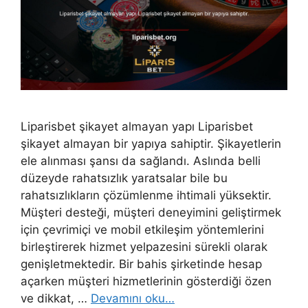
Liparisbet şikayet almayan yapı Liparisbet
şikayet almayan bir yapıya sahiptir. Şikayetlerin
ele alınması şansı da sağlandı. Aslında belli
düzeyde rahatsızlık yaratsalar bile bu
rahatsızlıkların çözümlenme ihtimali yüksektir.
Müşteri desteği, müşteri deneyimini geliştirmek
için çevrimiçi ve mobil etkileşim yöntemlerini
birleştirerek hizmet yelpazesini sürekli olarak
genişletmektedir. Bir bahis şirketinde hesap
açarken müşteri hizmetlerinin gösterdiği özen
ve dikkat, …
Devamını oku…