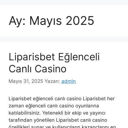
Ay:
Mayıs 2025
Liparisbet Eğlenceli
Canlı Casino
Mayıs 31, 2025
Yazarı:
admin
Liparisbet eğlenceli canlı casino Liparisbet her
zaman eğlenceli canlı casino oyunlarına
katılabilirsiniz. Yetenekli bir ekip ve yayıncı
tarafından yönetilen Liparisbet canlı casino
özellikleri sunar ve kullanıcıların kazançlarını en