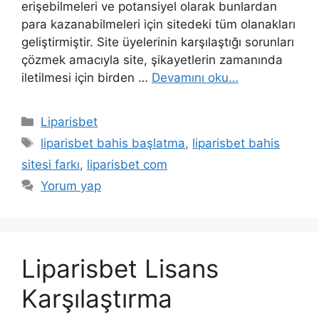
erişebilmeleri ve potansiyel olarak bunlardan
para kazanabilmeleri için sitedeki tüm olanakları
geliştirmiştir. Site üyelerinin karşılaştığı sorunları
çözmek amacıyla site, şikayetlerin zamanında
iletilmesi için birden …
Devamını oku…
Kategoriler
Liparisbet
Etiketler
liparisbet bahis başlatma
,
liparisbet bahis
sitesi farkı
,
liparisbet com
Yorum yap
Liparisbet Lisans
Karşılaştırma