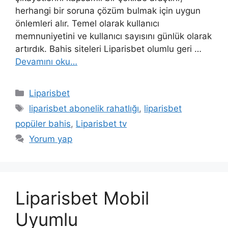
herhangi bir soruna çözüm bulmak için uygun
önlemleri alır. Temel olarak kullanıcı
memnuniyetini ve kullanıcı sayısını günlük olarak
artırdık. Bahis siteleri Liparisbet olumlu geri …
Devamını oku…
Kategoriler
Liparisbet
Etiketler
liparisbet abonelik rahatlığı
,
liparisbet
popüler bahis
,
Liparisbet tv
Yorum yap
Liparisbet Mobil
Uyumlu