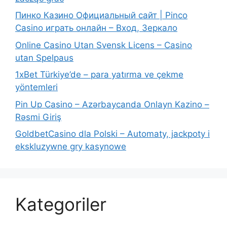
Пинко Казино Официальный сайт | Pinco
Casino играть онлайн – Вход, Зеркало
Online Casino Utan Svensk Licens – Casino
utan Spelpaus
1xBet Türkiye’de – para yatırma ve çekme
yöntemleri
Pin Up Casino – Azərbaycanda Onlayn Kazino –
Rəsmi Giriş
GoldbetCasino dla Polski – Automaty, jackpoty i
ekskluzywne gry kasynowe
Kategoriler