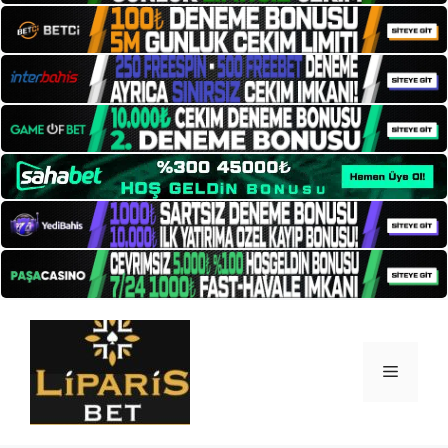
İçeriğe
atla
Menü