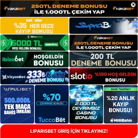
×
LIPARISBET GİRİŞ İÇİN TIKLAYINIZ!