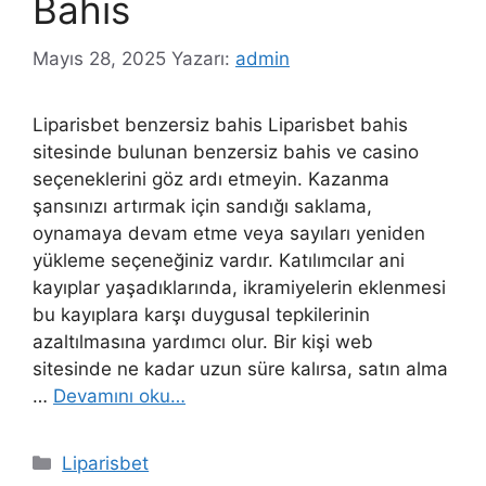
Bahis
Mayıs 28, 2025
Yazarı:
admin
Liparisbet benzersiz bahis Liparisbet bahis
sitesinde bulunan benzersiz bahis ve casino
seçeneklerini göz ardı etmeyin. Kazanma
şansınızı artırmak için sandığı saklama,
oynamaya devam etme veya sayıları yeniden
yükleme seçeneğiniz vardır. Katılımcılar ani
kayıplar yaşadıklarında, ikramiyelerin eklenmesi
bu kayıplara karşı duygusal tepkilerinin
azaltılmasına yardımcı olur. Bir kişi web
sitesinde ne kadar uzun süre kalırsa, satın alma
…
Devamını oku…
Kategoriler
Liparisbet