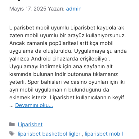
Mayıs 17, 2025
Yazarı:
admin
Liparisbet mobil uyumlu Liparisbet kaydolarak
zaten mobil uyumlu bir arayüz kullanıyorsunuz.
Ancak zamanla popülaritesi arttıkça mobil
uygulama da oluşturuldu. Uygulamaya şu anda
yalnızca Android cihazlarda erişilebiliyor.
Uygulamayı indirmek için ana sayfanın alt
kısmında bulunan indir butonuna tıklamanız
yeterli. Spor bahisleri ve casino oyunları için iki
ayrı mobil uygulamanın bulunduğunu da
eklemek isteriz. Liparisbet kullanıcılarının keyif
…
Devamını oku…
Kategoriler
Liparisbet
Etiketler
liparisbet basketbol ligleri
,
liparisbet mobil