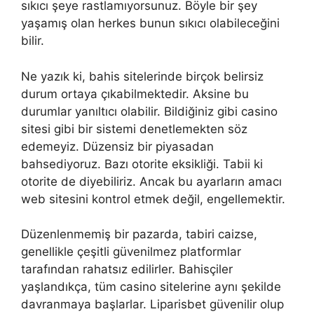
sıkıcı şeye rastlamıyorsunuz. Böyle bir şey
yaşamış olan herkes bunun sıkıcı olabileceğini
bilir.
Ne yazık ki, bahis sitelerinde birçok belirsiz
durum ortaya çıkabilmektedir. Aksine bu
durumlar yanıltıcı olabilir. Bildiğiniz gibi casino
sitesi gibi bir sistemi denetlemekten söz
edemeyiz. Düzensiz bir piyasadan
bahsediyoruz. Bazı otorite eksikliği. Tabii ki
otorite de diyebiliriz. Ancak bu ayarların amacı
web sitesini kontrol etmek değil, engellemektir.
Düzenlenmemiş bir pazarda, tabiri caizse,
genellikle çeşitli güvenilmez platformlar
tarafından rahatsız edilirler. Bahisçiler
yaşlandıkça, tüm casino sitelerine aynı şekilde
davranmaya başlarlar. Liparisbet güvenilir olup