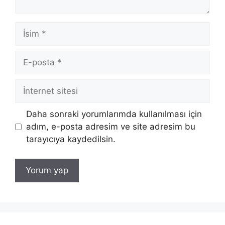
İsim
E-
posta
İnternet
sitesi
Daha sonraki yorumlarımda kullanılması için
adım, e-posta adresim ve site adresim bu
tarayıcıya kaydedilsin.