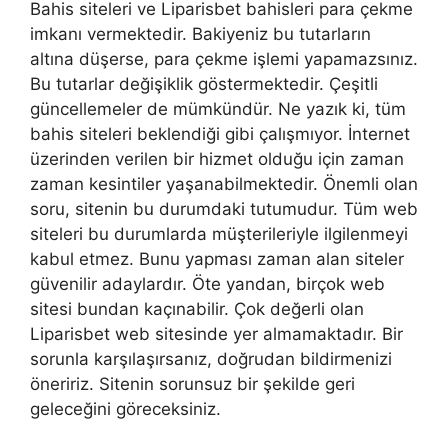
Bahis siteleri ve Liparisbet bahisleri para çekme
imkanı vermektedir. Bakiyeniz bu tutarların
altına düşerse, para çekme işlemi yapamazsınız.
Bu tutarlar değişiklik göstermektedir. Çeşitli
güncellemeler de mümkündür. Ne yazık ki, tüm
bahis siteleri beklendiği gibi çalışmıyor. İnternet
üzerinden verilen bir hizmet olduğu için zaman
zaman kesintiler yaşanabilmektedir. Önemli olan
soru, sitenin bu durumdaki tutumudur. Tüm web
siteleri bu durumlarda müşterileriyle ilgilenmeyi
kabul etmez. Bunu yapması zaman alan siteler
güvenilir adaylardır. Öte yandan, birçok web
sitesi bundan kaçınabilir. Çok değerli olan
Liparisbet web sitesinde yer almamaktadır. Bir
sorunla karşılaşırsanız, doğrudan bildirmenizi
öneririz. Sitenin sorunsuz bir şekilde geri
geleceğini göreceksiniz.