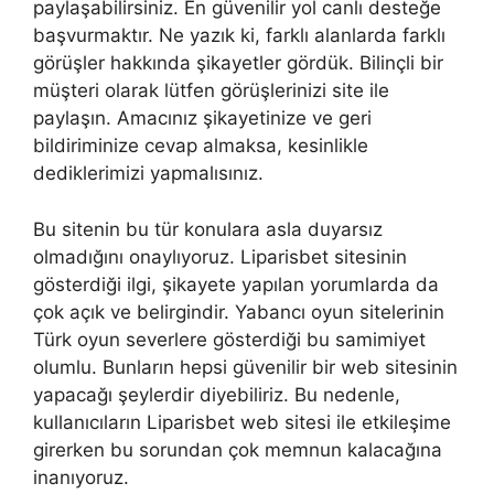
paylaşabilirsiniz. En güvenilir yol canlı desteğe
başvurmaktır. Ne yazık ki, farklı alanlarda farklı
görüşler hakkında şikayetler gördük. Bilinçli bir
müşteri olarak lütfen görüşlerinizi site ile
paylaşın. Amacınız şikayetinize ve geri
bildiriminize cevap almaksa, kesinlikle
dediklerimizi yapmalısınız.
Bu sitenin bu tür konulara asla duyarsız
olmadığını onaylıyoruz. Liparisbet sitesinin
gösterdiği ilgi, şikayete yapılan yorumlarda da
çok açık ve belirgindir. Yabancı oyun sitelerinin
Türk oyun severlere gösterdiği bu samimiyet
olumlu. Bunların hepsi güvenilir bir web sitesinin
yapacağı şeylerdir diyebiliriz. Bu nedenle,
kullanıcıların Liparisbet web sitesi ile etkileşime
girerken bu sorundan çok memnun kalacağına
inanıyoruz.