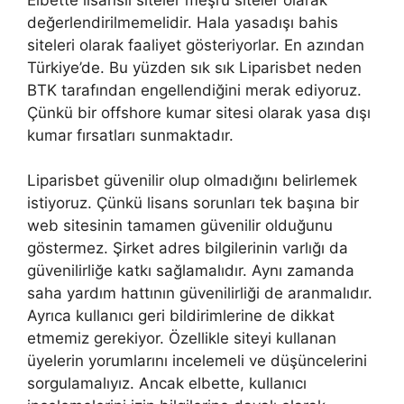
değerlendirilmemelidir. Hala yasadışı bahis
siteleri olarak faaliyet gösteriyorlar. En azından
Türkiye’de. Bu yüzden sık sık Liparisbet neden
BTK tarafından engellendiğini merak ediyoruz.
Çünkü bir offshore kumar sitesi olarak yasa dışı
kumar fırsatları sunmaktadır.
Liparisbet güvenilir olup olmadığını belirlemek
istiyoruz. Çünkü lisans sorunları tek başına bir
web sitesinin tamamen güvenilir olduğunu
göstermez. Şirket adres bilgilerinin varlığı da
güvenilirliğe katkı sağlamalıdır. Aynı zamanda
saha yardım hattının güvenilirliği de aranmalıdır.
Ayrıca kullanıcı geri bildirimlerine de dikkat
etmemiz gerekiyor. Özellikle siteyi kullanan
üyelerin yorumlarını incelemeli ve düşüncelerini
sorgulamalıyız. Ancak elbette, kullanıcı