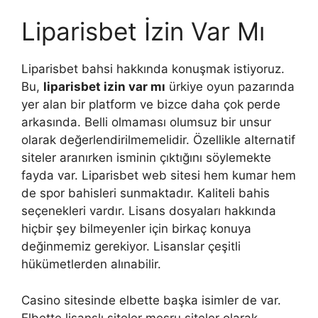
Liparisbet İzin Var Mı
Liparisbet bahsi hakkında konuşmak istiyoruz.
Bu,
liparisbet izin var mı
ürkiye oyun pazarında
yer alan bir platform ve bizce daha çok perde
arkasında. Belli olmaması olumsuz bir unsur
olarak değerlendirilmemelidir. Özellikle alternatif
siteler aranırken isminin çıktığını söylemekte
fayda var. Liparisbet web sitesi hem kumar hem
de spor bahisleri sunmaktadır. Kaliteli bahis
seçenekleri vardır. Lisans dosyaları hakkında
hiçbir şey bilmeyenler için birkaç konuya
değinmemiz gerekiyor. Lisanslar çeşitli
hükümetlerden alınabilir.
Casino sitesinde elbette başka isimler de var.
Elbette lisanslı siteler meşru siteler olarak