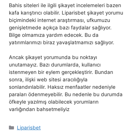
Bahis siteleri ile ilgili şikayet incelemeleri bazen
kafa karıştırıcı olabilir. Liparisbet şikayet yorumu
biçimindeki internet araştırması, ufkumuzu
genişletmede açıkça bazı faydalar sağlıyor.
Bilge olmamıza yardım edecek. Bu da
yatırımlarımızı biraz yavaşlatmamızı sağlıyor.
Ancak şikayet yorumunda bu noktayı
unutamayız. Bazı durumlarda, kullanıcı
istenmeyen bir eylem gerçekleştirir. Bundan
sonra, ilişki web sitesi aracılığıyla
sonlandırılabilir. Haksız menfaatler nedeniyle
paraları ödenmeyebilir. Bu nedenle bu durumda
öfkeyle yazılmış olabilecek yorumların
varlığından bahsetmeliyiz
Kategoriler
Liparisbet