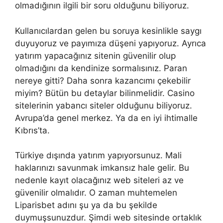
olmadığının ilgili bir soru olduğunu biliyoruz.
Kullanıcılardan gelen bu soruya kesinlikle saygı
duyuyoruz ve payımıza düşeni yapıyoruz. Ayrıca
yatırım yapacağınız sitenin güvenilir olup
olmadığını da kendinize sormalısınız. Paran
nereye gitti? Daha sonra kazancımı çekebilir
miyim? Bütün bu detaylar bilinmelidir. Casino
sitelerinin yabancı siteler olduğunu biliyoruz.
Avrupa’da genel merkez. Ya da en iyi ihtimalle
Kıbrıs’ta.
Türkiye dışında yatırım yapıyorsunuz. Mali
haklarınızı savunmak imkansız hale gelir. Bu
nedenle kayıt olacağınız web siteleri az ve
güvenilir olmalıdır. O zaman muhtemelen
Liparisbet adını şu ya da bu şekilde
duymuşsunuzdur. Şimdi web sitesinde ortaklık