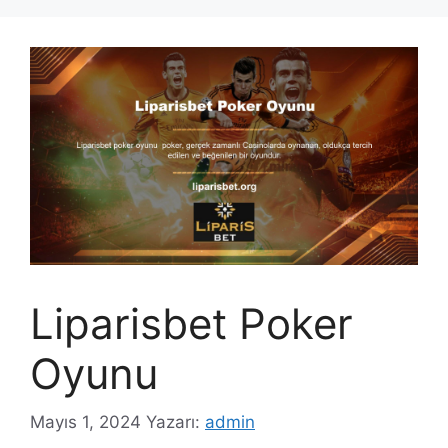
Liparisbet Poker
Oyunu
Mayıs 1, 2024
Yazarı:
admin