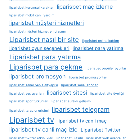
liparisbet maç izleme
liparisbet kurumsal karakter
liparisbet mobil canlı yardım
liparisbet müşteri hizmetleri
liparisbet müşteri hizmetleri ulaşımı
Liparisbet nasıl bir site
liparisbet online katılım
liparisbet oyun seçenekleri
liparisbet para yatirma
Liparisbet para yatırma
Liparisbet para çekme
liparisbet popüler oyunlar
liparisbet promosyon
liparisbet promosyonları
liparisbet sanal bahis altyapısı
liparisbet sanal sporlar
liparisbet sitesi
liparisbet ses ayarları
liparisbet site üyeliği
liparisbet spor tutkunları
liparisbet sürekli gelişim
liparisbet telegram
liparisbet tarayıcı erişimi
Liparisbet tv
liparisbet tv canli maç
liparisbet tv canli maç izle
Liparisbet Twitter
liparisbet twitter etkinlikleri
liparisbet ulaşılır
liparisbet web avantajları