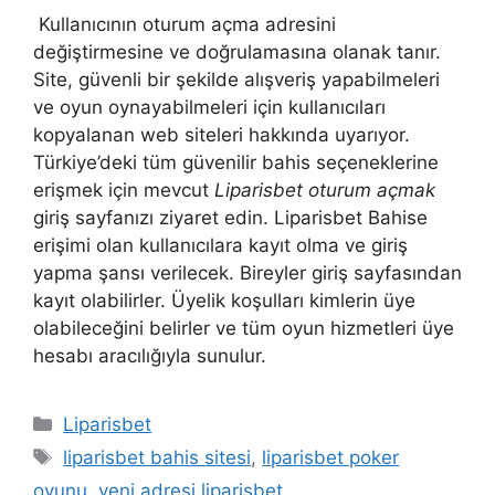
Kullanıcının oturum açma adresini
değiştirmesine ve doğrulamasına olanak tanır.
Site, güvenli bir şekilde alışveriş yapabilmeleri
ve oyun oynayabilmeleri için kullanıcıları
kopyalanan web siteleri hakkında uyarıyor.
Türkiye’deki tüm güvenilir bahis seçeneklerine
erişmek için mevcut
Liparisbet oturum açmak
giriş sayfanızı ziyaret edin. Liparisbet Bahise
erişimi olan kullanıcılara kayıt olma ve giriş
yapma şansı verilecek. Bireyler giriş sayfasından
kayıt olabilirler. Üyelik koşulları kimlerin üye
olabileceğini belirler ve tüm oyun hizmetleri üye
hesabı aracılığıyla sunulur.
Kategoriler
Liparisbet
Etiketler
liparisbet bahis sitesi
,
liparisbet poker
oyunu
,
yeni adresi liparisbet