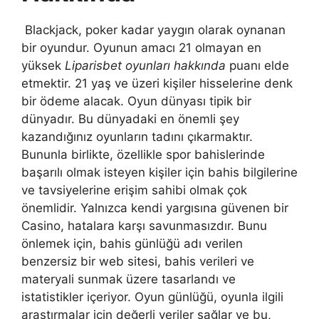
Blackjack, poker kadar yaygın olarak oynanan
bir oyundur. Oyunun amacı 21 olmayan en
yüksek
Liparisbet oyunları hakkında
puanı elde
etmektir. 21 yaş ve üzeri kişiler hisselerine denk
bir ödeme alacak. Oyun dünyası tipik bir
dünyadır. Bu dünyadaki en önemli şey
kazandığınız oyunların tadını çıkarmaktır.
Bununla birlikte, özellikle spor bahislerinde
başarılı olmak isteyen kişiler için bahis bilgilerine
ve tavsiyelerine erişim sahibi olmak çok
önemlidir. Yalnızca kendi yargısına güvenen bir
Casino, hatalara karşı savunmasızdır. Bunu
önlemek için, bahis günlüğü adı verilen
benzersiz bir web sitesi, bahis verileri ve
materyali sunmak üzere tasarlandı ve
istatistikler içeriyor. Oyun günlüğü, oyunla ilgili
araştırmalar için değerli veriler sağlar ve bu,