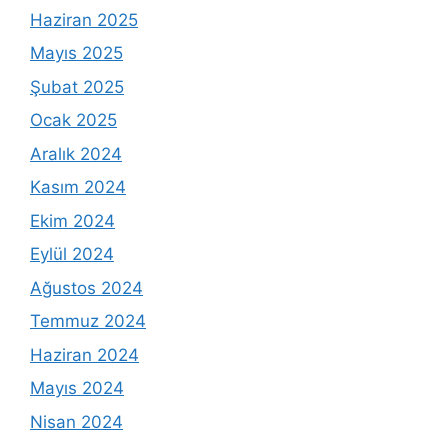
Haziran 2025
Mayıs 2025
Şubat 2025
Ocak 2025
Aralık 2024
Kasım 2024
Ekim 2024
Eylül 2024
Ağustos 2024
Temmuz 2024
Haziran 2024
Mayıs 2024
Nisan 2024