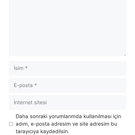
İsim
E-
posta
İnternet
sitesi
Daha sonraki yorumlarımda kullanılması için
adım, e-posta adresim ve site adresim bu
tarayıcıya kaydedilsin.