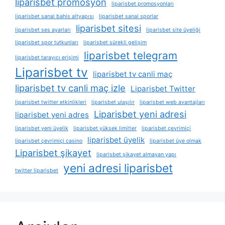
liparisbet promosyon
liparisbet promosyonları
liparisbet sanal bahis altyapısı
liparisbet sanal sporlar
liparisbet sitesi
liparisbet ses ayarları
liparisbet site üyeliği
liparisbet spor tutkunları
liparisbet sürekli gelişim
liparisbet telegram
liparisbet tarayıcı erişimi
Liparisbet tv
liparisbet tv canli maç
liparisbet tv canli maç izle
Liparisbet Twitter
liparisbet twitter etkinlikleri
liparisbet ulaşılır
liparisbet web avantajları
Liparisbet yeni adresi
liparisbet yeni adres
liparisbet yeni üyelik
liparisbet yüksek limitler
liparisbet çevrimiçi
liparisbet üyelik
liparisbet çevrimiçi casino
liparisbet üye olmak
Liparisbet şikayet
liparisbet şikayet almayan yapı
yeni adresi liparisbet
twitter liparisbet