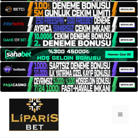
İçeriğe
atla
Menü