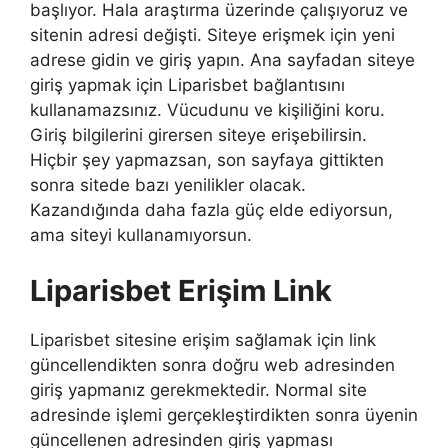
başlıyor. Hala araştırma üzerinde çalışıyoruz ve
sitenin adresi değişti. Siteye erişmek için yeni
adrese gidin ve giriş yapın. Ana sayfadan siteye
giriş yapmak için Liparisbet bağlantısını
kullanamazsınız. Vücudunu ve kişiliğini koru.
Giriş bilgilerini girersen siteye erişebilirsin.
Hiçbir şey yapmazsan, son sayfaya gittikten
sonra sitede bazı yenilikler olacak.
Kazandığında daha fazla güç elde ediyorsun,
ama siteyi kullanamıyorsun.
Liparisbet Erişim Link
Liparisbet sitesine erişim sağlamak için link
güncellendikten sonra doğru web adresinden
giriş yapmanız gerekmektedir. Normal site
adresinde işlemi gerçekleştirdikten sonra üyenin
güncellenen adresinden giriş yapması