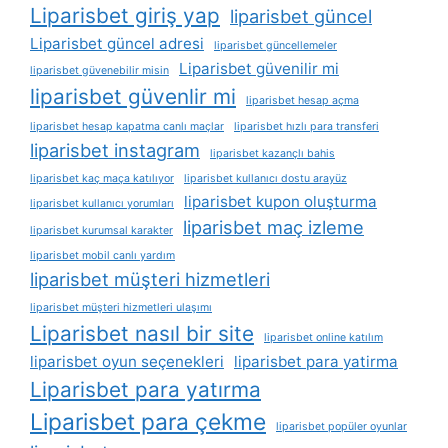
Liparisbet giriş yap
liparisbet güncel
Liparisbet güncel adresi
liparisbet güncellemeler
Liparisbet güvenilir mi
liparisbet güvenebilir misin
liparisbet güvenlir mi
liparisbet hesap açma
liparisbet hesap kapatma canlı maçlar
liparisbet hızlı para transferi
liparisbet instagram
liparisbet kazançlı bahis
liparisbet kaç maça katılıyor
liparisbet kullanıcı dostu arayüz
liparisbet kupon oluşturma
liparisbet kullanıcı yorumları
liparisbet maç izleme
liparisbet kurumsal karakter
liparisbet mobil canlı yardım
liparisbet müşteri hizmetleri
liparisbet müşteri hizmetleri ulaşımı
Liparisbet nasıl bir site
liparisbet online katılım
liparisbet oyun seçenekleri
liparisbet para yatirma
Liparisbet para yatırma
Liparisbet para çekme
liparisbet popüler oyunlar