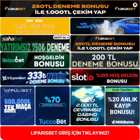
×
LIPARISBET GİRİŞ İÇİN TIKLAYINIZ!