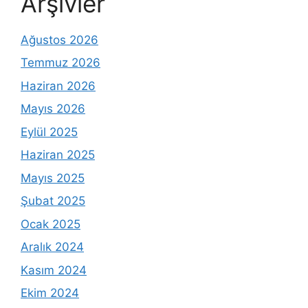
Arşivler
Ağustos 2026
Temmuz 2026
Haziran 2026
Mayıs 2026
Eylül 2025
Haziran 2025
Mayıs 2025
Şubat 2025
Ocak 2025
Aralık 2024
Kasım 2024
Ekim 2024