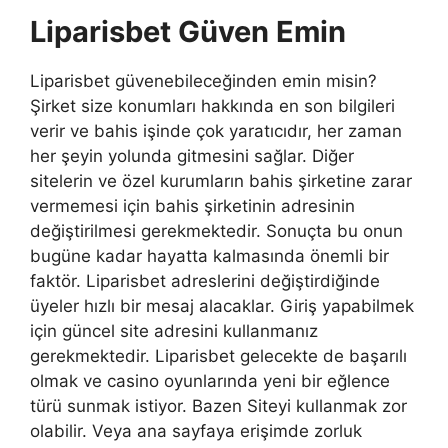
Liparisbet Güven Emin
Liparisbet güvenebileceğinden emin misin?
Şirket size konumları hakkında en son bilgileri
verir ve bahis işinde çok yaratıcıdır, her zaman
her şeyin yolunda gitmesini sağlar. Diğer
sitelerin ve özel kurumların bahis şirketine zarar
vermemesi için bahis şirketinin adresinin
değiştirilmesi gerekmektedir. Sonuçta bu onun
bugüne kadar hayatta kalmasında önemli bir
faktör. Liparisbet adreslerini değiştirdiğinde
üyeler hızlı bir mesaj alacaklar. Giriş yapabilmek
için güncel site adresini kullanmanız
gerekmektedir. Liparisbet gelecekte de başarılı
olmak ve casino oyunlarında yeni bir eğlence
türü sunmak istiyor. Bazen Siteyi kullanmak zor
olabilir. Veya ana sayfaya erişimde zorluk