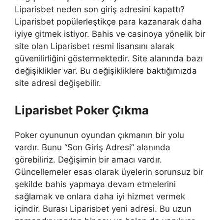
Liparisbet neden son giriş adresini kapattı?
Liparisbet popülerleştikçe para kazanarak daha
iyiye gitmek istiyor. Bahis ve casinoya yönelik bir
site olan Liparisbet resmi lisansını alarak
güvenilirliğini göstermektedir. Site alanında bazı
değişiklikler var. Bu değişikliklere baktığımızda
site adresi değişebilir.
Liparisbet Poker Çıkma
Poker oyununun oyundan çıkmanın bir yolu
vardır. Bunu “Son Giriş Adresi” alanında
görebiliriz. Değişimin bir amacı vardır.
Güncellemeler esas olarak üyelerin sorunsuz bir
şekilde bahis yapmaya devam etmelerini
sağlamak ve onlara daha iyi hizmet vermek
içindir. Burası Liparisbet yeni adresi. Bu uzun