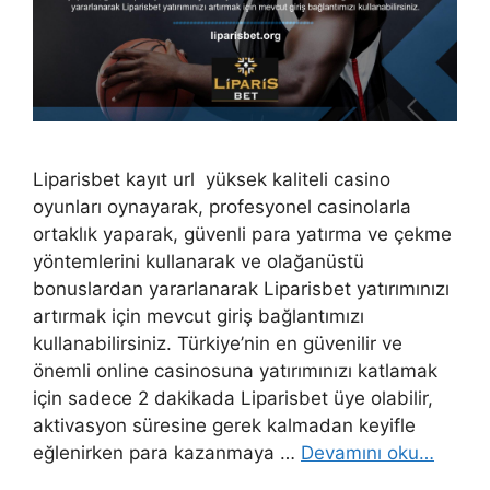
Liparisbet kayıt url yüksek kaliteli casino
oyunları oynayarak, profesyonel casinolarla
ortaklık yaparak, güvenli para yatırma ve çekme
yöntemlerini kullanarak ve olağanüstü
bonuslardan yararlanarak Liparisbet yatırımınızı
artırmak için mevcut giriş bağlantımızı
kullanabilirsiniz. Türkiye’nin en güvenilir ve
önemli online casinosuna yatırımınızı katlamak
için sadece 2 dakikada Liparisbet üye olabilir,
aktivasyon süresine gerek kalmadan keyifle
eğlenirken para kazanmaya …
Devamını oku…