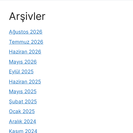
Arşivler
Ağustos 2026
Temmuz 2026
Haziran 2026
Mayıs 2026
Eylül 2025
Haziran 2025
Mayıs 2025
Şubat 2025
Ocak 2025
Aralık 2024
Kasım 2024