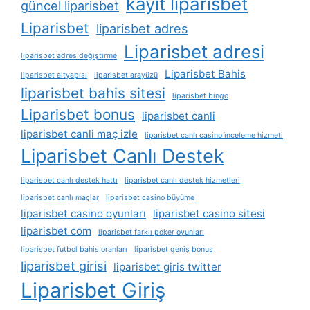
kayit liparisbet
güncel liparisbet
Liparisbet
liparisbet adres
Liparisbet adresi
liparisbet adres değiştirme
Liparisbet Bahis
liparisbet altyapısı
liparisbet arayüzü
liparisbet bahis sitesi
liparisbet bingo
Liparisbet bonus
liparisbet canli
liparisbet canli maç izle
liparisbet canlı casino i̇nceleme hizmeti
Liparisbet Canlı Destek
liparisbet canlı destek hattı
liparisbet canlı destek hizmetleri
liparisbet canlı maçlar
liparisbet casino büyüme
liparisbet casino oyunları
liparisbet casino sitesi
liparisbet com
liparisbet farklı poker oyunları
liparisbet futbol bahis oranları
liparisbet geniş bonus
liparisbet girisi
liparisbet giris twitter
Liparisbet Giriş