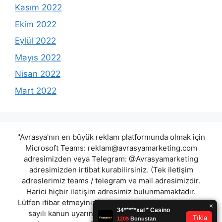
Kasım 2022
Ekim 2022
Eylül 2022
Mayıs 2022
Nisan 2022
Mart 2022
"Avrasya'nın en büyük reklam platformunda olmak için
Microsoft Teams:
reklam@avrasyamarketing.com
adresimizden veya Telegram: @Avrasyamarketing
adresimizden irtibat kurabilirsiniz. (Tek iletişim
adreslerimiz teams / telegram ve mail adresimizdir.
Harici hiçbir iletişim adresimiz bulunmamaktadır.
Lütfen itibar etmeyiniz.) Türkiye yasalarına göre 7258
sayılı kanun uyarınca yasa dışı bahis oynamanın