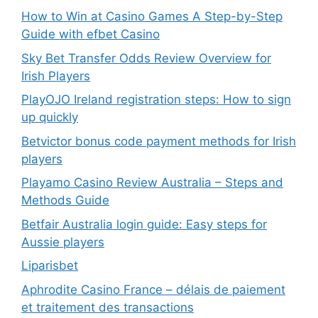
How to Win at Casino Games A Step-by-Step
Guide with efbet Casino
Sky Bet Transfer Odds Review Overview for
Irish Players
PlayOJO Ireland registration steps: How to sign
up quickly
Betvictor bonus code payment methods for Irish
players
Playamo Casino Review Australia – Steps and
Methods Guide
Betfair Australia login guide: Easy steps for
Aussie players
Liparisbet
Aphrodite Casino France – délais de paiement
et traitement des transactions