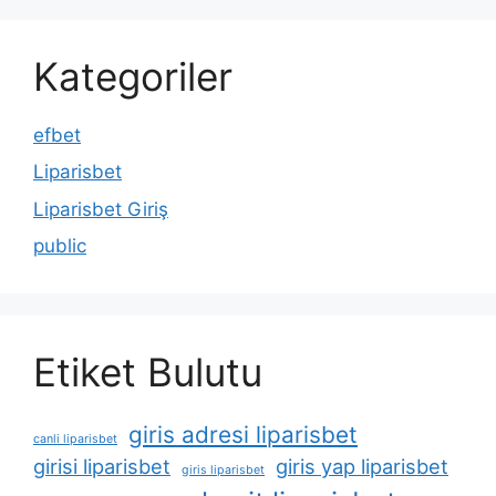
Kategoriler
efbet
Liparisbet
Liparisbet Giriş
public
Etiket Bulutu
giris adresi liparisbet
canli liparisbet
girisi liparisbet
giris yap liparisbet
giris liparisbet