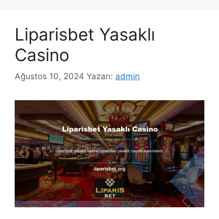
Liparisbet Yasaklı
Casino
Ağustos 10, 2024
Yazarı:
admin