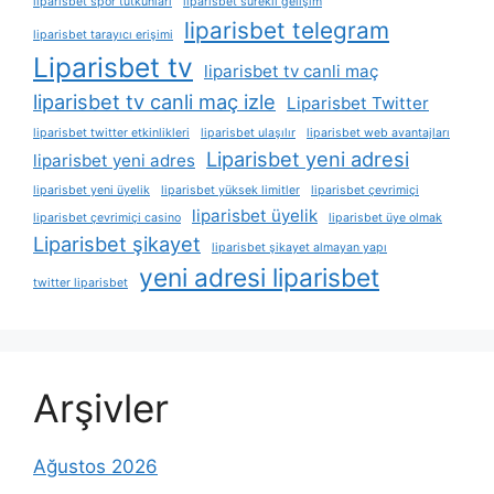
liparisbet spor tutkunları
liparisbet sürekli gelişim
liparisbet telegram
liparisbet tarayıcı erişimi
Liparisbet tv
liparisbet tv canli maç
liparisbet tv canli maç izle
Liparisbet Twitter
liparisbet twitter etkinlikleri
liparisbet ulaşılır
liparisbet web avantajları
Liparisbet yeni adresi
liparisbet yeni adres
liparisbet yeni üyelik
liparisbet yüksek limitler
liparisbet çevrimiçi
liparisbet üyelik
liparisbet çevrimiçi casino
liparisbet üye olmak
Liparisbet şikayet
liparisbet şikayet almayan yapı
yeni adresi liparisbet
twitter liparisbet
Arşivler
Ağustos 2026