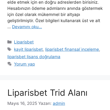
elde etmek için en doğru adreslerden birisiniz.
Hesabınızın ödeme adımlarını anında göstermek
için özel olarak mükemmel bir altyapı
geliştirilmiştir. Özel bilgileri kullanarak üst ve alt
…
Devamını oku…
Kategoriler
Liparisbet
Etiketler
kayit liparisbet
,
liparisbet finansal i̇nceleme
,
liparisbet lisans doğrulama
Yorum yap
Liparisbet Trid Alanı
Mayıs 16, 2025
Yazarı:
admin