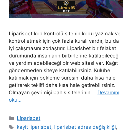
Liparisbet kod kontrolü sitenin kodu yazmak ve
kontrol etmek için çok fazla kuralı vardır, bu da
iyi çalışmasını zorlaştırır. Liparisbet bir felaket
durumunda insanların birbirlerine katılabileceği
ve yardım edebileceği bir web sitesi var. Kağıt
göndermeden siteye katılabilirsiniz. Kulübe
katılmak için bekleme süresini daha kısa hale
getirerek teklifi daha kısa hale getirebilirsiniz.
Olmayan çevrimiçi bahis sitelerinin …
Devamını
oku…
Kategoriler
Liparisbet
Etiketler
kayit liparisbet
,
liparisbet adres değişikliği
,