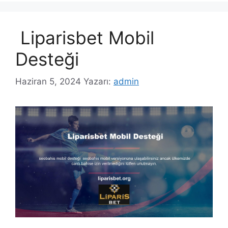
Liparisbet Mobil
Desteği
Haziran 5, 2024
Yazarı:
admin