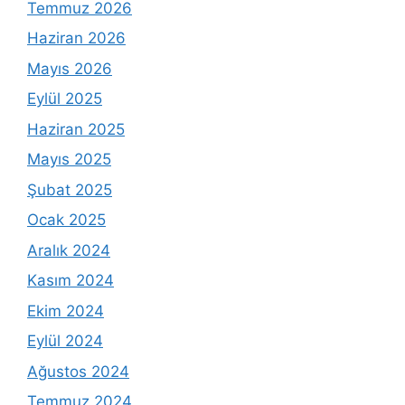
Temmuz 2026
Haziran 2026
Mayıs 2026
Eylül 2025
Haziran 2025
Mayıs 2025
Şubat 2025
Ocak 2025
Aralık 2024
Kasım 2024
Ekim 2024
Eylül 2024
Ağustos 2024
Temmuz 2024