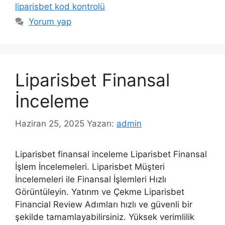
liparisbet kod kontrolü
Yorum yap
Liparisbet Finansal
İnceleme
Haziran 25, 2025
Yazarı:
admin
Liparisbet finansal inceleme Liparisbet Finansal
İşlem İncelemeleri. Liparisbet Müşteri
İncelemeleri ile Finansal İşlemleri Hızlı
Görüntüleyin. Yatırım ve Çekme Liparisbet
Financial Review Adımları hızlı ve güvenli bir
şekilde tamamlayabilirsiniz. Yüksek verimlilik