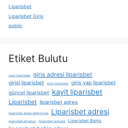
Liparisbet
Liparisbet Giriş
public
Etiket Bulutu
giris adresi liparisbet
canli liparisbet
girisi liparisbet
giris yap liparisbet
giris liparisbet
kayit liparisbet
güncel liparisbet
Liparisbet
liparisbet adres
Liparisbet adresi
liparisbet adres değiştirme
Liparisbet Bahis
liparisbet altyapısı
liparisbet arayüzü