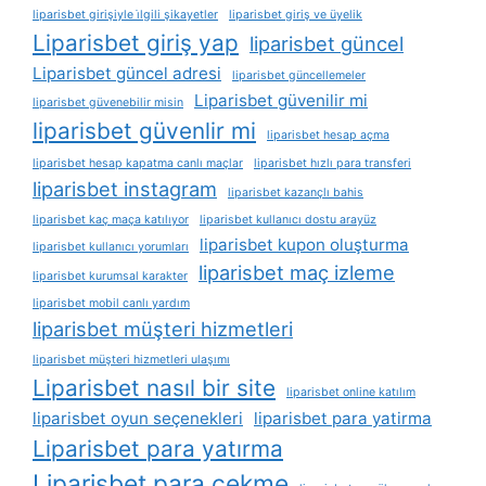
liparisbet girişiyle i̇lgili şikayetler
liparisbet giriş ve üyelik
Liparisbet giriş yap
liparisbet güncel
Liparisbet güncel adresi
liparisbet güncellemeler
Liparisbet güvenilir mi
liparisbet güvenebilir misin
liparisbet güvenlir mi
liparisbet hesap açma
liparisbet hesap kapatma canlı maçlar
liparisbet hızlı para transferi
liparisbet instagram
liparisbet kazançlı bahis
liparisbet kaç maça katılıyor
liparisbet kullanıcı dostu arayüz
liparisbet kupon oluşturma
liparisbet kullanıcı yorumları
liparisbet maç izleme
liparisbet kurumsal karakter
liparisbet mobil canlı yardım
liparisbet müşteri hizmetleri
liparisbet müşteri hizmetleri ulaşımı
Liparisbet nasıl bir site
liparisbet online katılım
liparisbet oyun seçenekleri
liparisbet para yatirma
Liparisbet para yatırma
Liparisbet para çekme