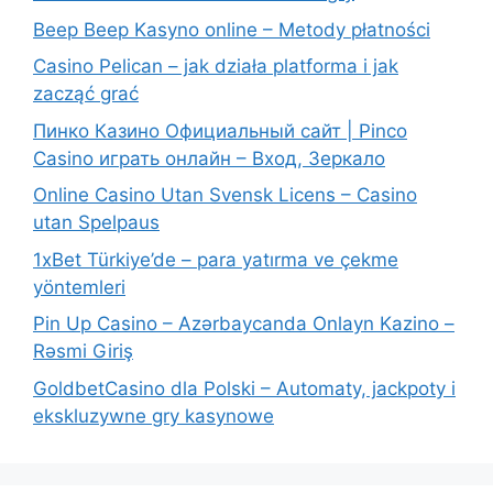
Beep Beep Kasyno online – Metody płatności
Casino Pelican – jak działa platforma i jak
zacząć grać
Пинко Казино Официальный сайт | Pinco
Casino играть онлайн – Вход, Зеркало
Online Casino Utan Svensk Licens – Casino
utan Spelpaus
1xBet Türkiye’de – para yatırma ve çekme
yöntemleri
Pin Up Casino – Azərbaycanda Onlayn Kazino –
Rəsmi Giriş
GoldbetCasino dla Polski – Automaty, jackpoty i
ekskluzywne gry kasynowe