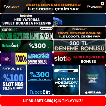
×
LIPARISBET GİRİŞ İÇİN TIKLAYINIZ!