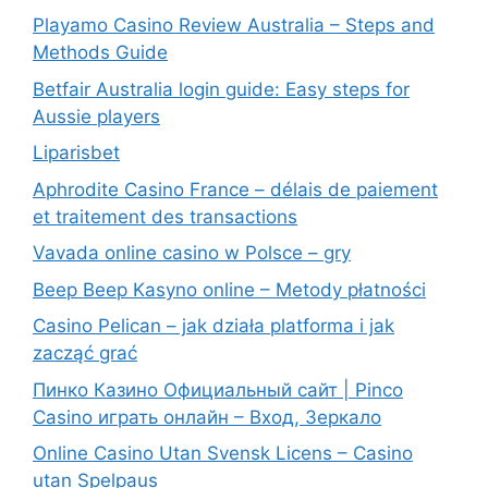
Playamo Casino Review Australia – Steps and
Methods Guide
Betfair Australia login guide: Easy steps for
Aussie players
Liparisbet
Aphrodite Casino France – délais de paiement
et traitement des transactions
Vavada online casino w Polsce – gry
Beep Beep Kasyno online – Metody płatności
Casino Pelican – jak działa platforma i jak
zacząć grać
Пинко Казино Официальный сайт | Pinco
Casino играть онлайн – Вход, Зеркало
Online Casino Utan Svensk Licens – Casino
utan Spelpaus