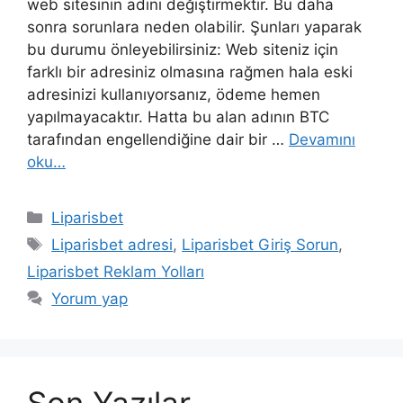
web sitesinin adını değiştirmektir. Bu daha
sonra sorunlara neden olabilir. Şunları yaparak
bu durumu önleyebilirsiniz: Web siteniz için
farklı bir adresiniz olmasına rağmen hala eski
adresinizi kullanıyorsanız, ödeme hemen
yapılmayacaktır. Hatta bu alan adının BTC
tarafından engellendiğine dair bir …
Devamını
oku…
Kategoriler
Liparisbet
Etiketler
Liparisbet adresi
,
Liparisbet Giriş Sorun
,
Liparisbet Reklam Yolları
Yorum yap