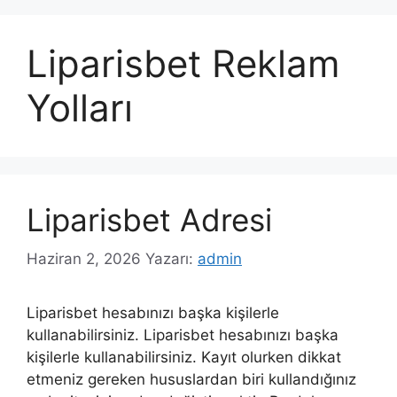
Liparisbet Reklam
Yolları
Liparisbet Adresi
Haziran 2, 2026
Yazarı:
admin
Liparisbet hesabınızı başka kişilerle
kullanabilirsiniz. Liparisbet hesabınızı başka
kişilerle kullanabilirsiniz. Kayıt olurken dikkat
etmeniz gereken hususlardan biri kullandığınız