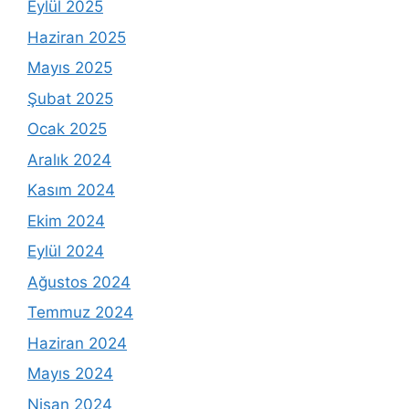
Eylül 2025
Haziran 2025
Mayıs 2025
Şubat 2025
Ocak 2025
Aralık 2024
Kasım 2024
Ekim 2024
Eylül 2024
Ağustos 2024
Temmuz 2024
Haziran 2024
Mayıs 2024
Nisan 2024