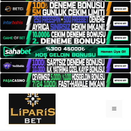
İçeriğe
atla
Menü