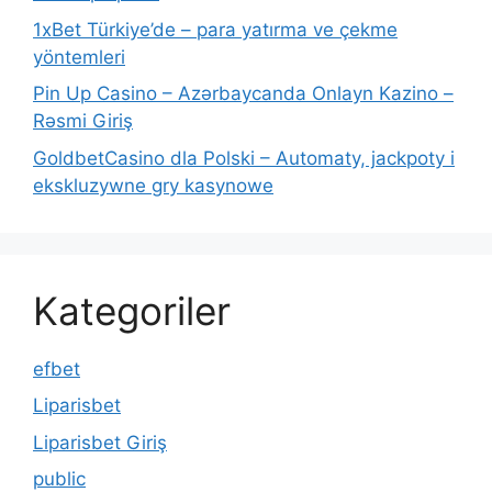
1xBet Türkiye’de – para yatırma ve çekme
yöntemleri
Pin Up Casino – Azərbaycanda Onlayn Kazino –
Rəsmi Giriş
GoldbetCasino dla Polski – Automaty, jackpoty i
ekskluzywne gry kasynowe
Kategoriler
efbet
Liparisbet
Liparisbet Giriş
public