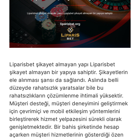
Liparisbet şikayet almayan yapı Liparisbet
şikayet almayan bir yapıya sahiptir. Şikayetlerin
ele alınması şansı da sağlandı. Aslında belli
düzeyde rahatsızlık yaratsalar bile bu
rahatsızlıkların çözümlenme ihtimali yüksektir.
Müşteri desteği, müşteri deneyimini geliştirmek
için çevrimiçi ve mobil etkileşim yöntemlerini
birleştirerek hizmet yelpazesini sürekli olarak
genişletmektedir. Bir bahis şirketinde hesap
açarken müşteri hizmetlerinin gösterdiği özen