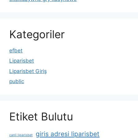
Kategoriler
efbet
Liparisbet
Liparisbet Giriş
public
Etiket Bulutu
giris adresi liparisbet
canli liparisbet