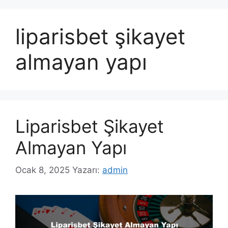
liparisbet şikayet
almayan yapı
Liparisbet Şikayet
Almayan Yapı
Ocak 8, 2025
Yazarı:
admin