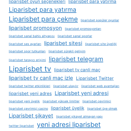
liparisbet oyun seçenekleri
liparisbet para yatirma
Liparisbet para yatırma
Liparisbet para çekme
liparisbet popüler oyunlar
liparisbet promosyon
liparisbet promosyonları
liparisbet sanal bahis altyapısı
liparisbet sanal sporlar
liparisbet sitesi
liparisbet ses ayarları
liparisbet site üyeliği
liparisbet spor tutkunları
liparisbet sürekli gelişim
liparisbet telegram
liparisbet tarayıcı erişimi
Liparisbet tv
liparisbet tv canli maç
liparisbet tv canli maç izle
Liparisbet Twitter
liparisbet twitter etkinlikleri
liparisbet ulaşılır
liparisbet web avantajları
Liparisbet yeni adresi
liparisbet yeni adres
liparisbet yeni üyelik
liparisbet yüksek limitler
liparisbet çevrimiçi
liparisbet üyelik
liparisbet çevrimiçi casino
liparisbet üye olmak
Liparisbet şikayet
liparisbet şikayet almayan yapı
yeni adresi liparisbet
twitter liparisbet