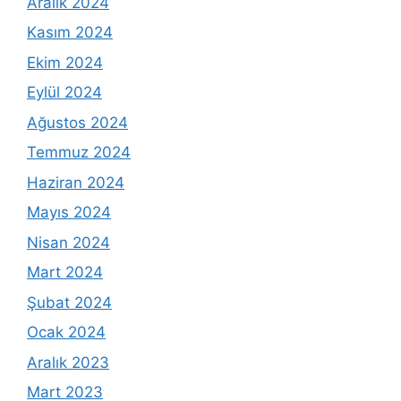
Aralık 2024
Kasım 2024
Ekim 2024
Eylül 2024
Ağustos 2024
Temmuz 2024
Haziran 2024
Mayıs 2024
Nisan 2024
Mart 2024
Şubat 2024
Ocak 2024
Aralık 2023
Mart 2023