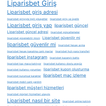
Liparisbet Giriş
Liparisbet giriş adresi
liparisbet girişiyle i̇lgili şikayetler
liparisbet giriş ve üyelik
Liparisbet giriş yap
liparisbet güncel
Liparisbet güncel adresi
liparisbet güncellemeler
Liparisbet güvenilir mi
liparisbet güvenebilir misin
liparisbet güvenlir mi
liparisbet hesap açma
liparisbet hesap kapatma canlı maçlar
liparisbet hızlı para transferi
liparisbet instagram
liparisbet kazançlı bahis
liparisbet kaç maça katılıyor
liparisbet kullanıcı dostu arayüz
liparisbet kupon oluşturma
liparisbet kullanıcı yorumları
liparisbet maç izleme
liparisbet kurumsal karakter
liparisbet mobil canlı yardım
liparisbet müşteri hizmetleri
liparisbet müşteri hizmetleri ulaşımı
Liparisbet nasıl bir site
liparisbet online katılım