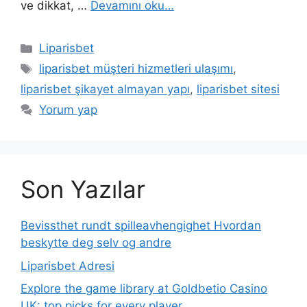
ve dikkat, …
Devamını oku…
Kategoriler
Liparisbet
Etiketler
liparisbet müşteri hizmetleri ulaşımı
,
liparisbet şikayet almayan yapı
,
liparisbet sitesi
Yorum yap
Son Yazılar
Bevissthet rundt spilleavhengighet Hvordan
beskytte deg selv og andre
Liparisbet Adresi
Explore the game library at Goldbetio Casino
UK: top picks for every player