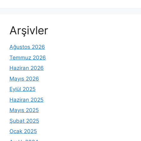
Arşivler
Ağustos 2026
Temmuz 2026
Haziran 2026
Mayıs 2026
Eylül 2025
Haziran 2025
Mayıs 2025
Şubat 2025
Ocak 2025