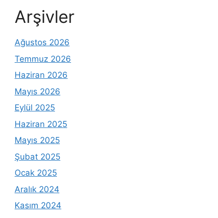
Arşivler
Ağustos 2026
Temmuz 2026
Haziran 2026
Mayıs 2026
Eylül 2025
Haziran 2025
Mayıs 2025
Şubat 2025
Ocak 2025
Aralık 2024
Kasım 2024