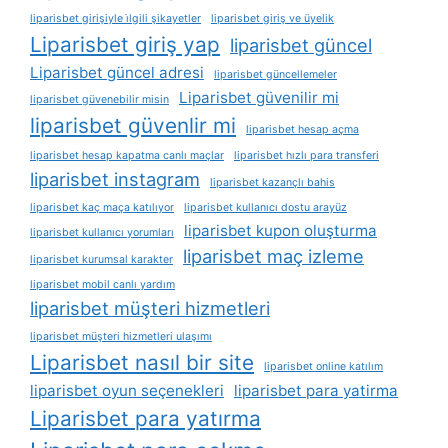
liparisbet girişiyle i̇lgili şikayetler
liparisbet giriş ve üyelik
Liparisbet giriş yap
liparisbet güncel
Liparisbet güncel adresi
liparisbet güncellemeler
Liparisbet güvenilir mi
liparisbet güvenebilir misin
liparisbet güvenlir mi
liparisbet hesap açma
liparisbet hesap kapatma canlı maçlar
liparisbet hızlı para transferi
liparisbet instagram
liparisbet kazançlı bahis
liparisbet kaç maça katılıyor
liparisbet kullanıcı dostu arayüz
liparisbet kupon oluşturma
liparisbet kullanıcı yorumları
liparisbet maç izleme
liparisbet kurumsal karakter
liparisbet mobil canlı yardım
liparisbet müşteri hizmetleri
liparisbet müşteri hizmetleri ulaşımı
Liparisbet nasıl bir site
liparisbet online katılım
liparisbet oyun seçenekleri
liparisbet para yatirma
Liparisbet para yatırma