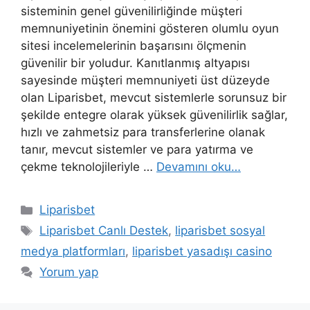
sisteminin genel güvenilirliğinde müşteri
memnuniyetinin önemini gösteren olumlu oyun
sitesi incelemelerinin başarısını ölçmenin
güvenilir bir yoludur. Kanıtlanmış altyapısı
sayesinde müşteri memnuniyeti üst düzeyde
olan Liparisbet, mevcut sistemlerle sorunsuz bir
şekilde entegre olarak yüksek güvenilirlik sağlar,
hızlı ve zahmetsiz para transferlerine olanak
tanır, mevcut sistemler ve para yatırma ve
çekme teknolojileriyle …
Devamını oku…
Kategoriler
Liparisbet
Etiketler
Liparisbet Canlı Destek
,
liparisbet sosyal
medya platformları
,
liparisbet yasadışı casino
Yorum yap