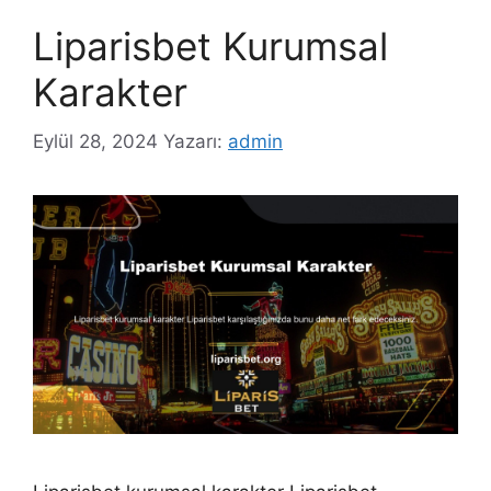
Liparisbet Kurumsal
Karakter
Eylül 28, 2024
Yazarı:
admin