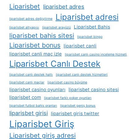
Liparisbet
liparisbet adres
Liparisbet adresi
liparisbet adres değiştirme
Liparisbet Bahis
liparisbet altyapısı
liparisbet arayüzü
liparisbet bahis sitesi
liparisbet bingo
Liparisbet bonus
liparisbet canli
liparisbet canli maç izle
liparisbet canlı casino i̇nceleme hizmeti
Liparisbet Canlı Destek
liparisbet canlı destek hattı
liparisbet canlı destek hizmetleri
liparisbet canlı maçlar
liparisbet casino büyüme
liparisbet casino oyunları
liparisbet casino sitesi
liparisbet com
liparisbet farklı poker oyunları
liparisbet futbol bahis oranları
liparisbet geniş bonus
liparisbet girisi
liparisbet giris twitter
Liparisbet Giriş
Liparisbet giriş adresi