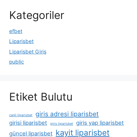
Kategoriler
efbet
Liparisbet
Liparisbet Giriş
public
Etiket Bulutu
giris adresi liparisbet
canli liparisbet
girisi liparisbet
giris yap liparisbet
giris liparisbet
kayit liparisbet
güncel liparisbet