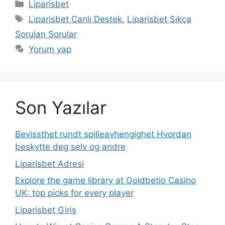
Kategoriler
Liparisbet
Etiketler
Liparisbet Canlı Destek
,
Liparisbet Sıkça
Sorulan Sorular
Yorum yap
Son Yazılar
Bevissthet rundt spilleavhengighet Hvordan
beskytte deg selv og andre
Liparisbet Adresi
Explore the game library at Goldbetio Casino
UK: top picks for every player
Liparisbet Giriş