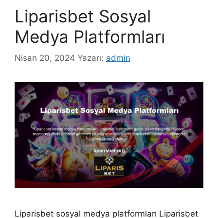
Liparisbet Sosyal
Medya Platformları
Nisan 20, 2024
Yazarı:
admin
Liparisbet sosyal medya platformları Liparisbet