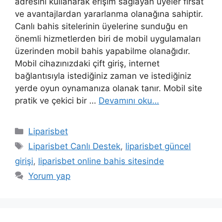
adresini kullanarak erişim sağlayan üyeler fırsat
ve avantajlardan yararlanma olanağına sahiptir.
Canlı bahis sitelerinin üyelerine sunduğu en
önemli hizmetlerden biri de mobil uygulamaları
üzerinden mobil bahis yapabilme olanağıdır.
Mobil cihazınızdaki çift giriş, internet
bağlantısıyla istediğiniz zaman ve istediğiniz
yerde oyun oynamanıza olanak tanır. Mobil site
pratik ve çekici bir …
Devamını oku…
Kategoriler
Liparisbet
Etiketler
Liparisbet Canlı Destek
,
liparisbet güncel
girişi
,
liparisbet online bahis sitesinde
Yorum yap