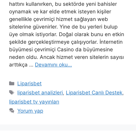
hattını kullanırken, bu sektörde yeni bahisler
oynamak ve kar elde etmek isteyen kişiler
genellikle çevrimiçi hizmet sağlayan web
sitelerine güvenirler. Yine de bu yerleri bulup
üye olmak istiyorlar. Doğal olarak bunu en etkin
şekilde gerçekleştirmeye çalışıyorlar. İnternetin
büyümesi çevrimiçi Casino da büyümesine
neden oldu. Ancak hizmet veren sitelerin sayısı
arttıkça …
Devamını oku…
Kategoriler
Liparisbet
Etiketler
liparisbet analizleri
,
Liparisbet Canlı Destek
,
liparisbet tv yayınları
Yorum yap