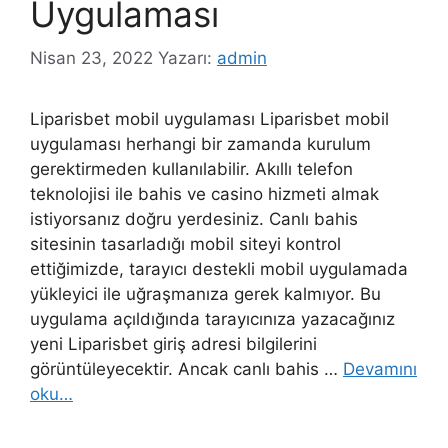
Uygulaması
Nisan 23, 2022
Yazarı:
admin
Liparisbet mobil uygulaması Liparisbet mobil
uygulaması herhangi bir zamanda kurulum
gerektirmeden kullanılabilir. Akıllı telefon
teknolojisi ile bahis ve casino hizmeti almak
istiyorsanız doğru yerdesiniz. Canlı bahis
sitesinin tasarladığı mobil siteyi kontrol
ettiğimizde, tarayıcı destekli mobil uygulamada
yükleyici ile uğraşmanıza gerek kalmıyor. Bu
uygulama açıldığında tarayıcınıza yazacağınız
yeni Liparisbet giriş adresi bilgilerini
görüntüleyecektir. Ancak canlı bahis …
Devamını
oku…