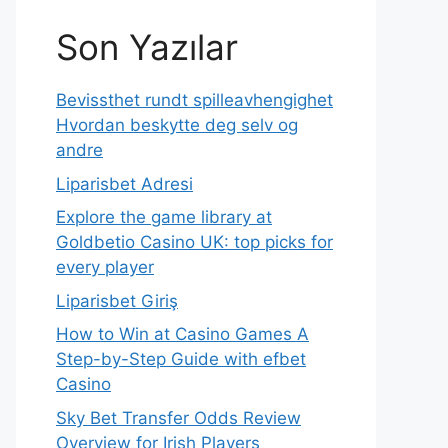
Son Yazılar
Bevissthet rundt spilleavhengighet
Hvordan beskytte deg selv og
andre
Liparisbet Adresi
Explore the game library at
Goldbetio Casino UK: top picks for
every player
Liparisbet Giriş
How to Win at Casino Games A
Step-by-Step Guide with efbet
Casino
Sky Bet Transfer Odds Review
Overview for Irish Players