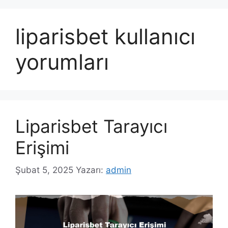
liparisbet kullanıcı
yorumları
Liparisbet Tarayıcı
Erişimi
Şubat 5, 2025
Yazarı:
admin