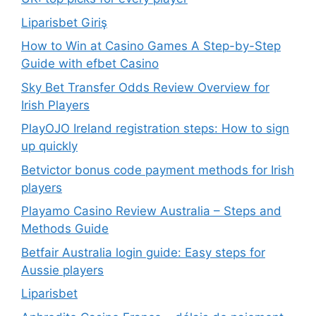
Liparisbet Giriş
How to Win at Casino Games A Step-by-Step
Guide with efbet Casino
Sky Bet Transfer Odds Review Overview for
Irish Players
PlayOJO Ireland registration steps: How to sign
up quickly
Betvictor bonus code payment methods for Irish
players
Playamo Casino Review Australia – Steps and
Methods Guide
Betfair Australia login guide: Easy steps for
Aussie players
Liparisbet