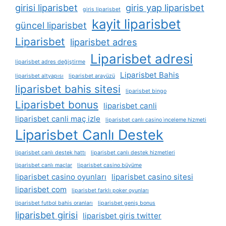
girisi liparisbet
giris yap liparisbet
giris liparisbet
kayit liparisbet
güncel liparisbet
Liparisbet
liparisbet adres
Liparisbet adresi
liparisbet adres değiştirme
Liparisbet Bahis
liparisbet altyapısı
liparisbet arayüzü
liparisbet bahis sitesi
liparisbet bingo
Liparisbet bonus
liparisbet canli
liparisbet canli maç izle
liparisbet canlı casino i̇nceleme hizmeti
Liparisbet Canlı Destek
liparisbet canlı destek hattı
liparisbet canlı destek hizmetleri
liparisbet canlı maçlar
liparisbet casino büyüme
liparisbet casino oyunları
liparisbet casino sitesi
liparisbet com
liparisbet farklı poker oyunları
liparisbet futbol bahis oranları
liparisbet geniş bonus
liparisbet girisi
liparisbet giris twitter