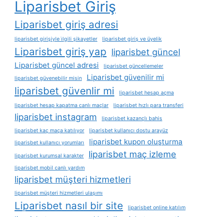
Liparisbet Giriş
Liparisbet giriş adresi
liparisbet girişiyle i̇lgili şikayetler
liparisbet giriş ve üyelik
Liparisbet giriş yap
liparisbet güncel
Liparisbet güncel adresi
liparisbet güncellemeler
Liparisbet güvenilir mi
liparisbet güvenebilir misin
liparisbet güvenlir mi
liparisbet hesap açma
liparisbet hesap kapatma canlı maçlar
liparisbet hızlı para transferi
liparisbet instagram
liparisbet kazançlı bahis
liparisbet kaç maça katılıyor
liparisbet kullanıcı dostu arayüz
liparisbet kupon oluşturma
liparisbet kullanıcı yorumları
liparisbet maç izleme
liparisbet kurumsal karakter
liparisbet mobil canlı yardım
liparisbet müşteri hizmetleri
liparisbet müşteri hizmetleri ulaşımı
Liparisbet nasıl bir site
liparisbet online katılım