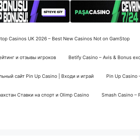
op Casinos UK 2026 – Best New Casinos Not on GamStop
ейтинг и отзывы игроков
Betify Casino – Avis & Bonus exc
ьный сайт Pin Up Casino | Входи и играй
Pin Up Casino 
ахстан Ставки на спорт и Olimp Casino
Smash Casino – R