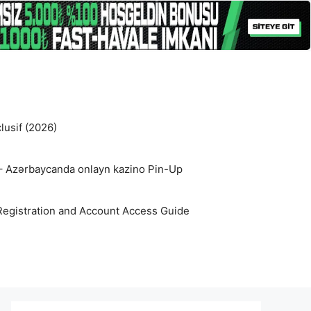
lusif (2026)
– Azərbaycanda onlayn kazino Pin-Up
egistration and Account Access Guide