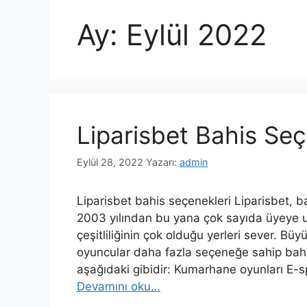
Ay:
Eylül 2022
Liparisbet Bahis Seç
Eylül 28, 2022
Yazarı:
admin
Liparisbet bahis seçenekleri Liparisbet, b
2003 yılından bu yana çok sayıda üyeye u
çeşitliliğinin çok olduğu yerleri sever. B
oyuncular daha fazla seçeneğe sahip bahis 
aşağıdaki gibidir: Kumarhane oyunları E-s
Devamını oku…