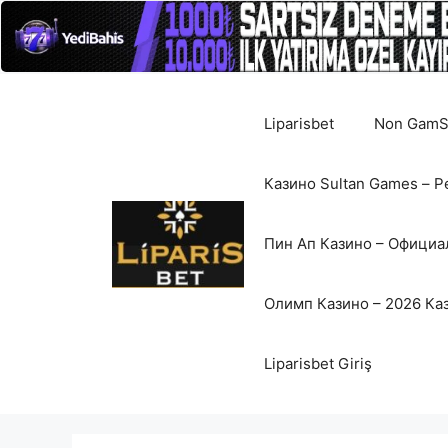
İçeriğe
atla
Liparisbet
Non GamSt
Казино Sultan Games – Р
Пин Ап Казино – Официал
Олимп Казино – 2026 Каз
Liparisbet Giriş