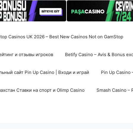
op Casinos UK 2026 – Best New Casinos Not on GamStop
ейтинг и отзывы игроков
Betify Casino – Avis & Bonus exc
ьный сайт Pin Up Casino | Входи и играй
Pin Up Casino 
ахстан Ставки на спорт и Olimp Casino
Smash Casino – R