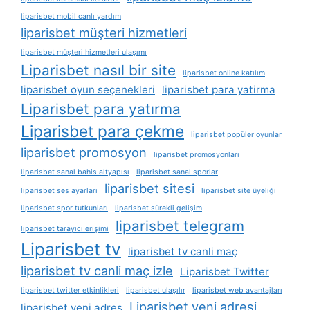
liparisbet mobil canlı yardım
liparisbet müşteri hizmetleri
liparisbet müşteri hizmetleri ulaşımı
Liparisbet nasıl bir site
liparisbet online katılım
liparisbet oyun seçenekleri
liparisbet para yatirma
Liparisbet para yatırma
Liparisbet para çekme
liparisbet popüler oyunlar
liparisbet promosyon
liparisbet promosyonları
liparisbet sanal bahis altyapısı
liparisbet sanal sporlar
liparisbet sitesi
liparisbet ses ayarları
liparisbet site üyeliği
liparisbet spor tutkunları
liparisbet sürekli gelişim
liparisbet telegram
liparisbet tarayıcı erişimi
Liparisbet tv
liparisbet tv canli maç
liparisbet tv canli maç izle
Liparisbet Twitter
liparisbet twitter etkinlikleri
liparisbet ulaşılır
liparisbet web avantajları
Liparisbet yeni adresi
liparisbet yeni adres