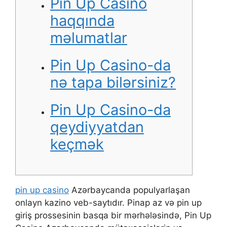
Pin Up Casino
haqqında
məlumatlar
Pin Up Casino-da
nə tapa bilərsiniz?
Pin Up Casino-da
qeydiyyatdan
keçmək
pin up casino
Azərbaycanda populyarlaşan
onlayn kazino veb-saytıdır. Pinap az və pin up
giriş prossesinin basqa bir mərhələsində, Pin Up