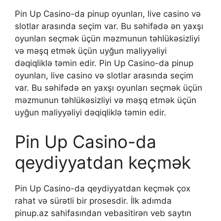
Pin Up Casino-da pinup oyunları, live casino və
slotlar arasında seçim var. Bu səhifədə ən yaxşı
oyunları seçmək üçün məzmunun təhlükəsizliyi
və məşq etmək üçün uyğun maliyyəliyi
dəqiqliklə təmin edir. Pin Up Casino-da pinup
oyunları, live casino və slotlar arasında seçim
var. Bu səhifədə ən yaxşı oyunları seçmək üçün
məzmunun təhlükəsizliyi və məşq etmək üçün
uyğun maliyyəliyi dəqiqliklə təmin edir.
Pin Up Casino-da
qeydiyyatdan keçmək
Pin Up Casino-da qeydiyyatdan keçmək çox
rahat və sürətli bir prosesdir. İlk adımda
pinup.az sahifasından vebasitirən veb saytın