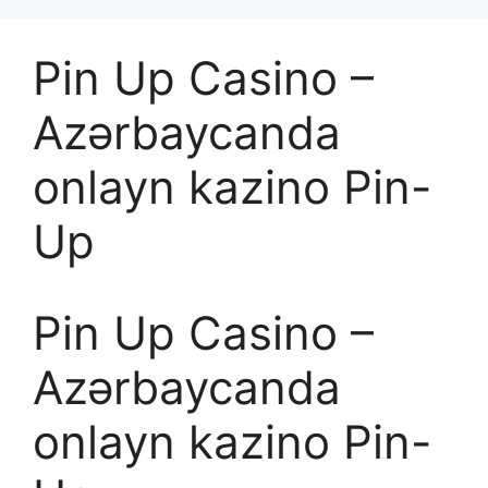
Pin Up Casino –
Azərbaycanda
onlayn kazino Pin-
Up
Pin Up Casino –
Azərbaycanda
onlayn kazino Pin-