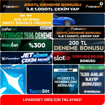
×
LIPARISBET GİRİŞ İÇİN TIKLAYINIZ!