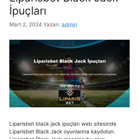
İpuçları
Mart 2, 2024
Yazarı:
admin
Liparisbet black jack ipuçları web sitesinde
Liparisbet Black Jack oyunlarına kaydolun.