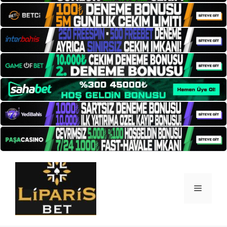
İçeriğe
atla
Menü