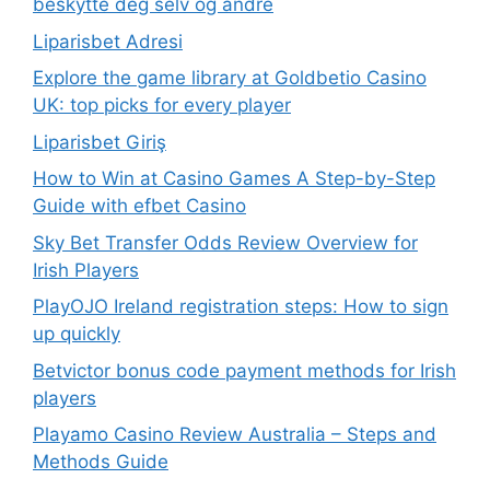
beskytte deg selv og andre
Liparisbet Adresi
Explore the game library at Goldbetio Casino
UK: top picks for every player
Liparisbet Giriş
How to Win at Casino Games A Step-by-Step
Guide with efbet Casino
Sky Bet Transfer Odds Review Overview for
Irish Players
PlayOJO Ireland registration steps: How to sign
up quickly
Betvictor bonus code payment methods for Irish
players
Playamo Casino Review Australia – Steps and
Methods Guide