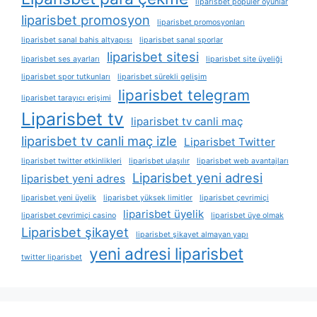
liparisbet popüler oyunlar
liparisbet promosyon
liparisbet promosyonları
liparisbet sanal bahis altyapısı
liparisbet sanal sporlar
liparisbet sitesi
liparisbet ses ayarları
liparisbet site üyeliği
liparisbet spor tutkunları
liparisbet sürekli gelişim
liparisbet telegram
liparisbet tarayıcı erişimi
Liparisbet tv
liparisbet tv canli maç
liparisbet tv canli maç izle
Liparisbet Twitter
liparisbet twitter etkinlikleri
liparisbet ulaşılır
liparisbet web avantajları
Liparisbet yeni adresi
liparisbet yeni adres
liparisbet yeni üyelik
liparisbet yüksek limitler
liparisbet çevrimiçi
liparisbet üyelik
liparisbet çevrimiçi casino
liparisbet üye olmak
Liparisbet şikayet
liparisbet şikayet almayan yapı
yeni adresi liparisbet
twitter liparisbet