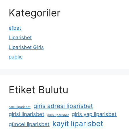
Kategoriler
efbet
Liparisbet
Liparisbet Giriş
public
Etiket Bulutu
giris adresi liparisbet
canli liparisbet
girisi liparisbet
giris yap liparisbet
giris liparisbet
kayit liparisbet
güncel liparisbet