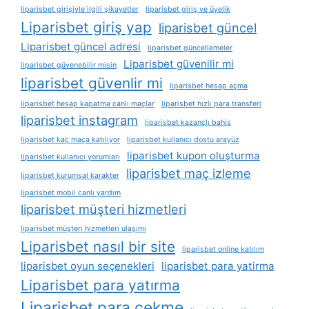
liparisbet girişiyle i̇lgili şikayetler
liparisbet giriş ve üyelik
Liparisbet giriş yap
liparisbet güncel
Liparisbet güncel adresi
liparisbet güncellemeler
Liparisbet güvenilir mi
liparisbet güvenebilir misin
liparisbet güvenlir mi
liparisbet hesap açma
liparisbet hesap kapatma canlı maçlar
liparisbet hızlı para transferi
liparisbet instagram
liparisbet kazançlı bahis
liparisbet kaç maça katılıyor
liparisbet kullanıcı dostu arayüz
liparisbet kupon oluşturma
liparisbet kullanıcı yorumları
liparisbet maç izleme
liparisbet kurumsal karakter
liparisbet mobil canlı yardım
liparisbet müşteri hizmetleri
liparisbet müşteri hizmetleri ulaşımı
Liparisbet nasıl bir site
liparisbet online katılım
liparisbet oyun seçenekleri
liparisbet para yatirma
Liparisbet para yatırma
Liparisbet para çekme