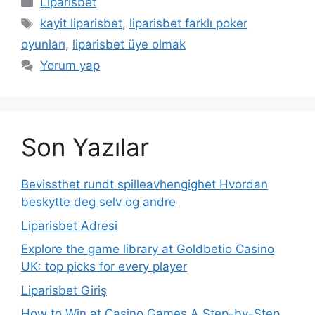
Liparisbet
Etiketler
kayit liparisbet
,
liparisbet farklı poker
oyunları
,
liparisbet üye olmak
Yorum yap
Son Yazılar
Bevissthet rundt spilleavhengighet Hvordan
beskytte deg selv og andre
Liparisbet Adresi
Explore the game library at Goldbetio Casino
UK: top picks for every player
Liparisbet Giriş
How to Win at Casino Games A Step-by-Step