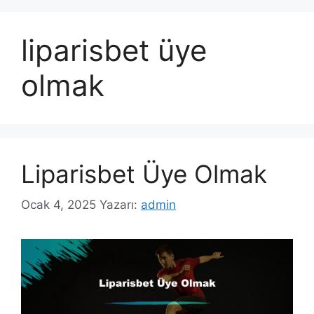
liparisbet üye
olmak
Liparisbet Üye Olmak
Ocak 4, 2025
Yazarı:
admin