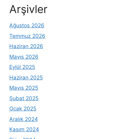
Arşivler
Ağustos 2026
Temmuz 2026
Haziran 2026
Mayıs 2026
Eylül 2025
Haziran 2025
Mayıs 2025
Şubat 2025
Ocak 2025
Aralık 2024
Kasım 2024