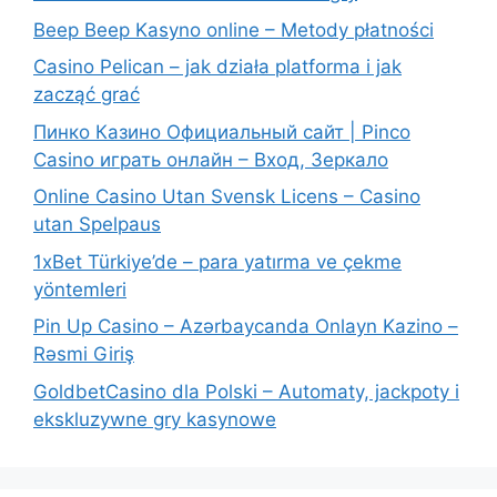
Beep Beep Kasyno online – Metody płatności
Casino Pelican – jak działa platforma i jak
zacząć grać
Пинко Казино Официальный сайт | Pinco
Casino играть онлайн – Вход, Зеркало
Online Casino Utan Svensk Licens – Casino
utan Spelpaus
1xBet Türkiye’de – para yatırma ve çekme
yöntemleri
Pin Up Casino – Azərbaycanda Onlayn Kazino –
Rəsmi Giriş
GoldbetCasino dla Polski – Automaty, jackpoty i
ekskluzywne gry kasynowe