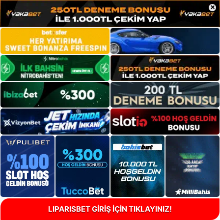
×
LIPARISBET GİRİŞ İÇİN TIKLAYINIZ!