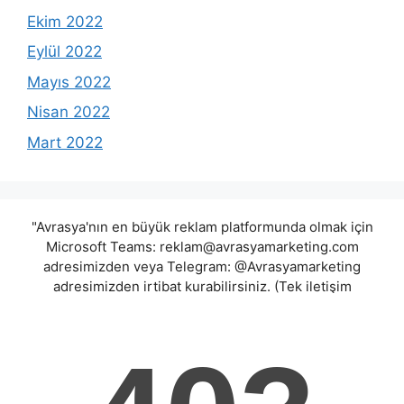
Ekim 2022
Eylül 2022
Mayıs 2022
Nisan 2022
Mart 2022
"Avrasya'nın en büyük reklam platformunda olmak için
Microsoft Teams:
reklam@avrasyamarketing.com
adresimizden veya Telegram: @Avrasyamarketing
adresimizden irtibat kurabilirsiniz. (Tek iletişim
adreslerimiz teams / telegram ve mail adresimizdir.
Harici hiçbir iletişim adresimiz bulunmamaktadır.
Lütfen itibar etmeyiniz.) Türkiye yasalarına göre 7258
sayılı kanun uyarınca yasa dışı bahis oynamanın
cezaları mevcuttur. Şu an bulunduğunuz site hiç bir