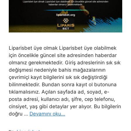
Liparisbet üye olmak Liparisbet üye olabilmek
için öncelikle güncel site adresinden haberdar
olmanız gerekmektedir. Giriş adreslerinin sık sık
değişmesi nedeniyle bahis mağazalarının
çevrimiçi kayıt bilgilerini sık sık değiştirdiği
bilinmektedir. Bundan sonra kayıt ol butonuna
tıklamalısınız. Açılan sayfada ad, soyad, e-
posta adresi, kullanıcı adı, şifre, cep telefonu,
cinsiyet, yaş gibi detaylar yer alıyor. Bu bilgilerin
doğru …
Devamını oku…
Kategoriler