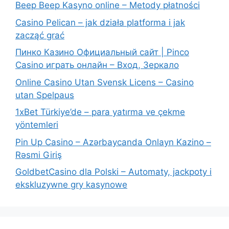
Beep Beep Kasyno online – Metody płatności
Casino Pelican – jak działa platforma i jak
zacząć grać
Пинко Казино Официальный сайт | Pinco
Casino играть онлайн – Вход, Зеркало
Online Casino Utan Svensk Licens – Casino
utan Spelpaus
1xBet Türkiye’de – para yatırma ve çekme
yöntemleri
Pin Up Casino – Azərbaycanda Onlayn Kazino –
Rəsmi Giriş
GoldbetCasino dla Polski – Automaty, jackpoty i
ekskluzywne gry kasynowe