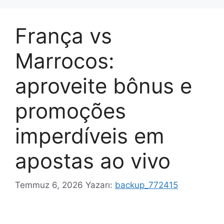
França vs
Marrocos:
aproveite bônus e
promoções
imperdíveis em
apostas ao vivo
Temmuz 6, 2026
Yazarı:
backup_772415