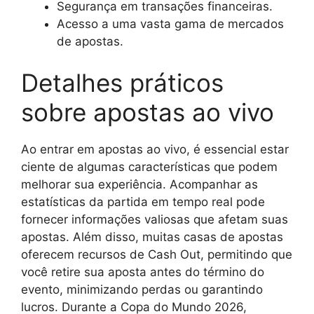
Segurança em transações financeiras.
Acesso a uma vasta gama de mercados
de apostas.
Detalhes práticos
sobre apostas ao vivo
Ao entrar em apostas ao vivo, é essencial estar
ciente de algumas características que podem
melhorar sua experiência. Acompanhar as
estatísticas da partida em tempo real pode
fornecer informações valiosas que afetam suas
apostas. Além disso, muitas casas de apostas
oferecem recursos de Cash Out, permitindo que
você retire sua aposta antes do término do
evento, minimizando perdas ou garantindo
lucros. Durante a Copa do Mundo 2026,