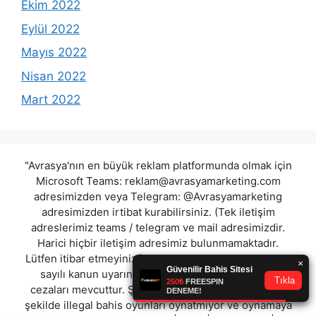
Ekim 2022
Eylül 2022
Mayıs 2022
Nisan 2022
Mart 2022
"Avrasya'nın en büyük reklam platformunda olmak için
Microsoft Teams:
reklam@avrasyamarketing.com
adresimizden veya Telegram: @Avrasyamarketing
adresimizden irtibat kurabilirsiniz. (Tek iletişim
adreslerimiz teams / telegram ve mail adresimizdir.
Harici hiçbir iletişim adresimiz bulunmamaktadır.
Lütfen itibar etmeyiniz.) Türkiye yasalarına göre 7258
sayılı kanun uyarınca yasa dışı bahis oynamanın
cezaları mevcuttur. Şu an bulunduğunuz site hiç bir
şekilde illegal bahis oyunları oynatmıyor ve oynamaya