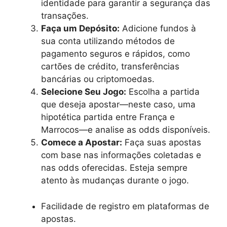
identidade para garantir a segurança das
transações.
Faça um Depósito:
Adicione fundos à
sua conta utilizando métodos de
pagamento seguros e rápidos, como
cartões de crédito, transferências
bancárias ou criptomoedas.
Selecione Seu Jogo:
Escolha a partida
que deseja apostar—neste caso, uma
hipotética partida entre França e
Marrocos—e analise as odds disponíveis.
Comece a Apostar:
Faça suas apostas
com base nas informações coletadas e
nas odds oferecidas. Esteja sempre
atento às mudanças durante o jogo.
Facilidade de registro em plataformas de
apostas.