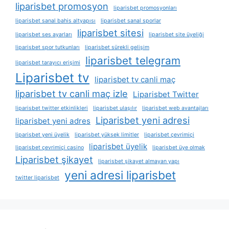
liparisbet promosyon
liparisbet promosyonları
liparisbet sanal bahis altyapısı
liparisbet sanal sporlar
liparisbet sitesi
liparisbet ses ayarları
liparisbet site üyeliği
liparisbet spor tutkunları
liparisbet sürekli gelişim
liparisbet telegram
liparisbet tarayıcı erişimi
Liparisbet tv
liparisbet tv canli maç
liparisbet tv canli maç izle
Liparisbet Twitter
liparisbet twitter etkinlikleri
liparisbet ulaşılır
liparisbet web avantajları
Liparisbet yeni adresi
liparisbet yeni adres
liparisbet yeni üyelik
liparisbet yüksek limitler
liparisbet çevrimiçi
liparisbet üyelik
liparisbet çevrimiçi casino
liparisbet üye olmak
Liparisbet şikayet
liparisbet şikayet almayan yapı
yeni adresi liparisbet
twitter liparisbet