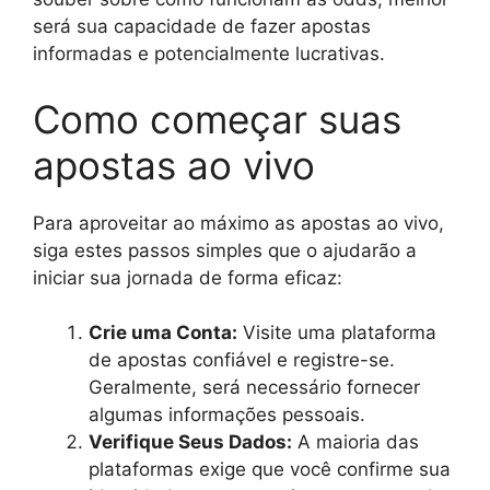
será sua capacidade de fazer apostas
informadas e potencialmente lucrativas.
Como começar suas
apostas ao vivo
Para aproveitar ao máximo as apostas ao vivo,
siga estes passos simples que o ajudarão a
iniciar sua jornada de forma eficaz:
Crie uma Conta:
Visite uma plataforma
de apostas confiável e registre-se.
Geralmente, será necessário fornecer
algumas informações pessoais.
Verifique Seus Dados:
A maioria das
plataformas exige que você confirme sua