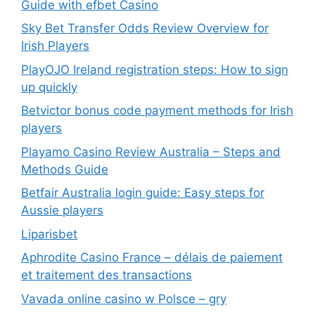
Guide with efbet Casino
Sky Bet Transfer Odds Review Overview for
Irish Players
PlayOJO Ireland registration steps: How to sign
up quickly
Betvictor bonus code payment methods for Irish
players
Playamo Casino Review Australia – Steps and
Methods Guide
Betfair Australia login guide: Easy steps for
Aussie players
Liparisbet
Aphrodite Casino France – délais de paiement
et traitement des transactions
Vavada online casino w Polsce – gry