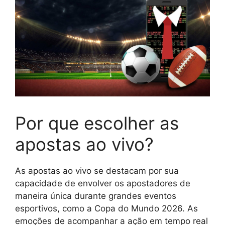
Por que escolher as
apostas ao vivo?
As apostas ao vivo se destacam por sua
capacidade de envolver os apostadores de
maneira única durante grandes eventos
esportivos, como a Copa do Mundo 2026. As
emoções de acompanhar a ação em tempo real