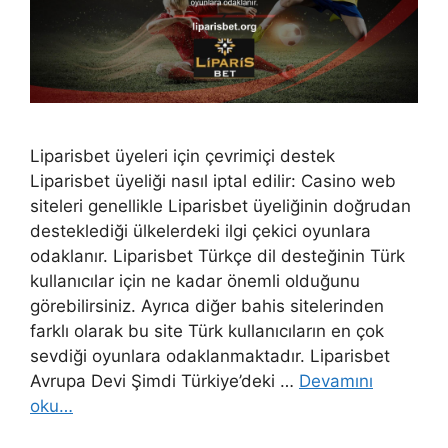
Liparisbet üyeleri için çevrimiçi destek
Liparisbet üyeliği nasıl iptal edilir: Casino web
siteleri genellikle Liparisbet üyeliğinin doğrudan
desteklediği ülkelerdeki ilgi çekici oyunlara
odaklanır. Liparisbet Türkçe dil desteğinin Türk
kullanıcılar için ne kadar önemli olduğunu
görebilirsiniz. Ayrıca diğer bahis sitelerinden
farklı olarak bu site Türk kullanıcıların en çok
sevdiği oyunlara odaklanmaktadır. Liparisbet
Avrupa Devi Şimdi Türkiye’deki …
Devamını
oku…