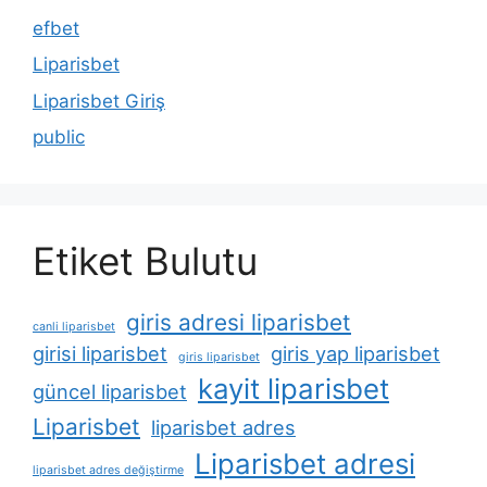
efbet
Liparisbet
Liparisbet Giriş
public
Etiket Bulutu
giris adresi liparisbet
canli liparisbet
girisi liparisbet
giris yap liparisbet
giris liparisbet
kayit liparisbet
güncel liparisbet
Liparisbet
liparisbet adres
Liparisbet adresi
liparisbet adres değiştirme