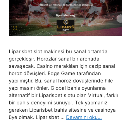
Liparisbet slot makinesi bu sanal ortamda
gerçekleşir. Horozlar sanal bir arenada
savaşacak. Casino meraklıları için cazip sanal
horoz dövüşleri. Edge Game tarafından
yapılmıştır. Bu, sanal horoz dövüşlerinde hile
yapılmasını önler. Global bahis oyunlarına
alternatif bir Liparisbet slotu olan Virtual, farklı
bir bahis deneyimi sunuyor. Tek yapmanız
gereken Liparisbet bahis sitesine ve casinoya
üye olmak. Liparisbet …
Devamını oku…