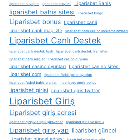
Liparisbet Bahis
liparisbet altyapısı
liparisbet arayüzü
liparisbet bahis sitesi
liparisbet bingo
Liparisbet bonus
liparisbet canli
liparisbet canli maç izle
liparisbet canlı casino i̇nceleme hizmeti
Liparisbet Canlı Destek
liparisbet canlı destek hattı
liparisbet canlı destek hizmetleri
liparisbet canlı maçlar
liparisbet casino büyüme
liparisbet casino oyunları
liparisbet casino sitesi
liparisbet com
liparisbet farklı poker oyunları
liparisbet futbol bahis oranları
liparisbet geniş bonus
liparisbet girisi
liparisbet giris twitter
Liparisbet Giriş
Liparisbet giriş adresi
liparisbet girişiyle i̇lgili şikayetler
liparisbet giriş ve üyelik
Liparisbet giriş yap
liparisbet güncel
Liparisbet güncel adresi
liparisbet güncellemeler