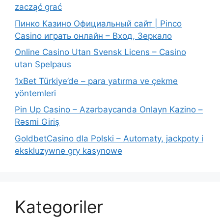
zacząć grać
Пинко Казино Официальный сайт | Pinco
Casino играть онлайн – Вход, Зеркало
Online Casino Utan Svensk Licens – Casino
utan Spelpaus
1xBet Türkiye’de – para yatırma ve çekme
yöntemleri
Pin Up Casino – Azərbaycanda Onlayn Kazino –
Rəsmi Giriş
GoldbetCasino dla Polski – Automaty, jackpoty i
ekskluzywne gry kasynowe
Kategoriler