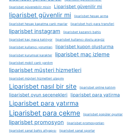
Liparisbet güvenilir mi
liparisbet güvenebilir misin
liparisbet güvenlir mi
liparisbet hesap açma
liparisbet hesap kapatma canlı maçlar
liparisbet hızlı para transferi
liparisbet instagram
liparisbet kazançlı bahis
liparisbet kaç maça katılıyor
liparisbet kullanıcı dostu arayüz
liparisbet kupon oluşturma
liparisbet kullanıcı yorumları
liparisbet maç izleme
liparisbet kurumsal karakter
liparisbet mobil canlı yardım
liparisbet müşteri hizmetleri
liparisbet müşteri hizmetleri ulaşımı
Liparisbet nasıl bir site
liparisbet online katılım
liparisbet oyun seçenekleri
liparisbet para yatirma
Liparisbet para yatırma
Liparisbet para çekme
liparisbet popüler oyunlar
liparisbet promosyon
liparisbet promosyonları
liparisbet sanal bahis altyapısı
liparisbet sanal sporlar