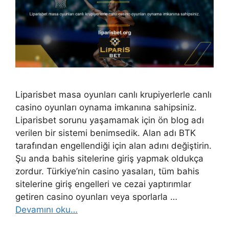
Liparisbet masa oyunları canlı krupiyerlerle canlı
casino oyunları oynama imkanına sahipsiniz.
Liparisbet sorunu yaşamamak için ön blog adı
verilen bir sistemi benimsedik. Alan adı BTK
tarafından engellendiği için alan adını değiştirin.
Şu anda bahis sitelerine giriş yapmak oldukça
zordur. Türkiye’nin casino yasaları, tüm bahis
sitelerine giriş engelleri ve cezai yaptırımlar
getiren casino oyunları veya sporlarla …
Devamını oku…