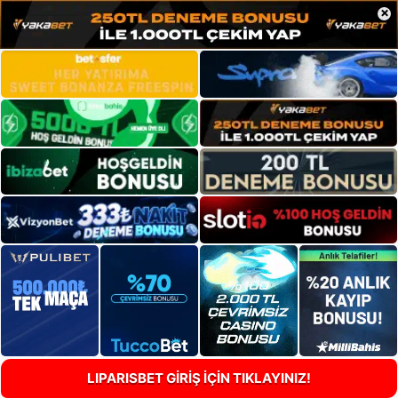
×
LIPARISBET GİRİŞ İÇİN TIKLAYINIZ!