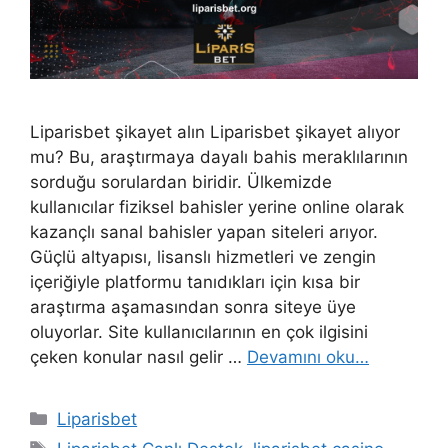
Liparisbet şikayet alın Liparisbet şikayet alıyor
mu? Bu, araştırmaya dayalı bahis meraklılarının
sorduğu sorulardan biridir. Ülkemizde
kullanıcılar fiziksel bahisler yerine online olarak
kazançlı sanal bahisler yapan siteleri arıyor.
Güçlü altyapısı, lisanslı hizmetleri ve zengin
içeriğiyle platformu tanıdıkları için kısa bir
araştırma aşamasından sonra siteye üye
oluyorlar. Site kullanıcılarının en çok ilgisini
çeken konular nasıl gelir …
Devamını oku…
Kategoriler
Liparisbet
Etiketler