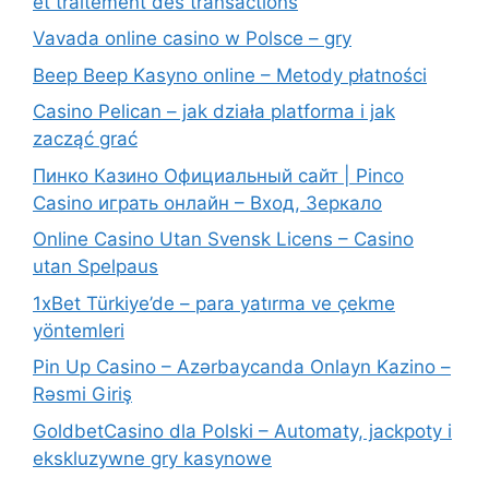
et traitement des transactions
Vavada online casino w Polsce – gry
Beep Beep Kasyno online – Metody płatności
Casino Pelican – jak działa platforma i jak
zacząć grać
Пинко Казино Официальный сайт | Pinco
Casino играть онлайн – Вход, Зеркало
Online Casino Utan Svensk Licens – Casino
utan Spelpaus
1xBet Türkiye’de – para yatırma ve çekme
yöntemleri
Pin Up Casino – Azərbaycanda Onlayn Kazino –
Rəsmi Giriş
GoldbetCasino dla Polski – Automaty, jackpoty i
ekskluzywne gry kasynowe