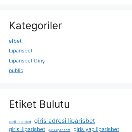
Kategoriler
efbet
Liparisbet
Liparisbet Giriş
public
Etiket Bulutu
giris adresi liparisbet
canli liparisbet
girisi liparisbet
giris yap liparisbet
giris liparisbet