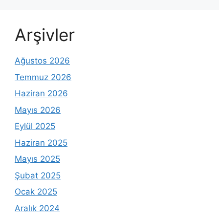
Arşivler
Ağustos 2026
Temmuz 2026
Haziran 2026
Mayıs 2026
Eylül 2025
Haziran 2025
Mayıs 2025
Şubat 2025
Ocak 2025
Aralık 2024