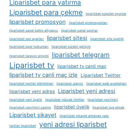
Liparisbet para yatırma
Liparisbet para çekme
liparisbet popüler oyunlar
liparisbet promosyon
liparisbet promosyonları
liparisbet sanal bahis altyapısı
liparisbet sanal sporlar
liparisbet sitesi
liparisbet ses ayarları
liparisbet site üyeliği
liparisbet spor tutkunları
liparisbet sürekli gelişim
liparisbet telegram
liparisbet tarayıcı erişimi
Liparisbet tv
liparisbet tv canli maç
liparisbet tv canli maç izle
Liparisbet Twitter
liparisbet twitter etkinlikleri
liparisbet ulaşılır
liparisbet web avantajları
Liparisbet yeni adresi
liparisbet yeni adres
liparisbet yeni üyelik
liparisbet yüksek limitler
liparisbet çevrimiçi
liparisbet üyelik
liparisbet çevrimiçi casino
liparisbet üye olmak
Liparisbet şikayet
liparisbet şikayet almayan yapı
yeni adresi liparisbet
twitter liparisbet