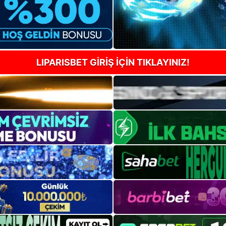
LIPARISBET GİRİŞ İÇİN TIKLAYINIZ!