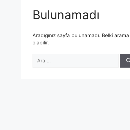
Bulunamadı
Aradığınız sayfa bulunamadı. Belki arama
olabilir.
için
ara