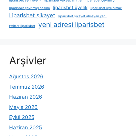
liparisbet yeni üyelik
liparisbet yüksek limitler
liparisbet çevrimiçi
liparisbet üyelik
liparisbet çevrimiçi casino
liparisbet üye olmak
Liparisbet şikayet
liparisbet şikayet almayan yapı
yeni adresi liparisbet
twitter liparisbet
Arşivler
Ağustos 2026
Temmuz 2026
Haziran 2026
Mayıs 2026
Eylül 2025
Haziran 2025