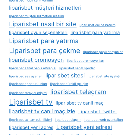
liparisbet mobil canlı yardım
liparisbet müşteri hizmetleri
liparisbet müşteri hizmetleri ulaşımı
Liparisbet nasıl bir site
liparisbet online katılım
liparisbet oyun seçenekleri
liparisbet para yatirma
Liparisbet para yatırma
Liparisbet para çekme
liparisbet popüler oyunlar
liparisbet promosyon
liparisbet promosyonları
liparisbet sanal bahis altyapısı
liparisbet sanal sporlar
liparisbet sitesi
liparisbet ses ayarları
liparisbet site üyeliği
liparisbet spor tutkunları
liparisbet sürekli gelişim
liparisbet telegram
liparisbet tarayıcı erişimi
Liparisbet tv
liparisbet tv canli maç
liparisbet tv canli maç izle
Liparisbet Twitter
liparisbet twitter etkinlikleri
liparisbet ulaşılır
liparisbet web avantajları
Liparisbet yeni adresi
liparisbet yeni adres