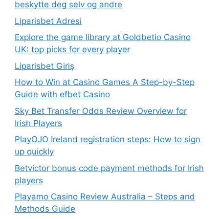
beskytte deg selv og andre
Liparisbet Adresi
Explore the game library at Goldbetio Casino
UK: top picks for every player
Liparisbet Giriş
How to Win at Casino Games A Step-by-Step
Guide with efbet Casino
Sky Bet Transfer Odds Review Overview for
Irish Players
PlayOJO Ireland registration steps: How to sign
up quickly
Betvictor bonus code payment methods for Irish
players
Playamo Casino Review Australia – Steps and
Methods Guide