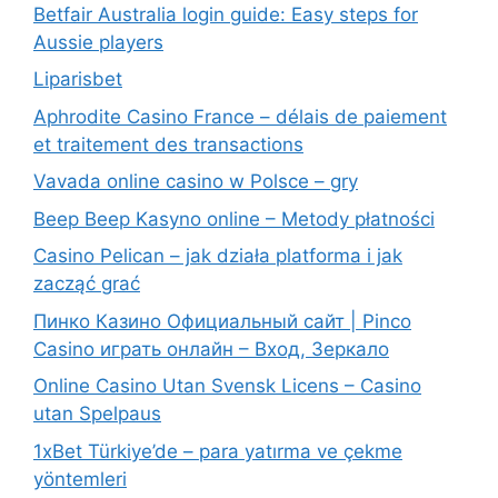
Betfair Australia login guide: Easy steps for
Aussie players
Liparisbet
Aphrodite Casino France – délais de paiement
et traitement des transactions
Vavada online casino w Polsce – gry
Beep Beep Kasyno online – Metody płatności
Casino Pelican – jak działa platforma i jak
zacząć grać
Пинко Казино Официальный сайт | Pinco
Casino играть онлайн – Вход, Зеркало
Online Casino Utan Svensk Licens – Casino
utan Spelpaus
1xBet Türkiye’de – para yatırma ve çekme
yöntemleri