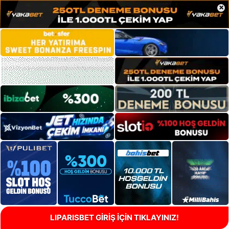
×
LIPARISBET GİRİŞ İÇİN TIKLAYINIZ!