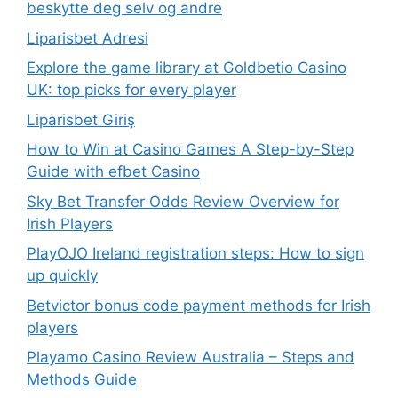
beskytte deg selv og andre
Liparisbet Adresi
Explore the game library at Goldbetio Casino
UK: top picks for every player
Liparisbet Giriş
How to Win at Casino Games A Step-by-Step
Guide with efbet Casino
Sky Bet Transfer Odds Review Overview for
Irish Players
PlayOJO Ireland registration steps: How to sign
up quickly
Betvictor bonus code payment methods for Irish
players
Playamo Casino Review Australia – Steps and
Methods Guide