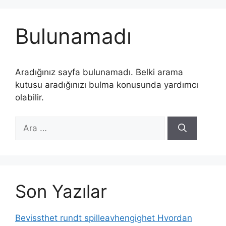
Bulunamadı
Aradığınız sayfa bulunamadı. Belki arama
kutusu aradığınızı bulma konusunda yardımcı
olabilir.
için
ara
Son Yazılar
Bevissthet rundt spilleavhengighet Hvordan