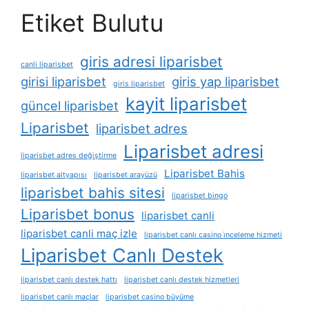
Etiket Bulutu
giris adresi liparisbet
canli liparisbet
girisi liparisbet
giris yap liparisbet
giris liparisbet
kayit liparisbet
güncel liparisbet
Liparisbet
liparisbet adres
Liparisbet adresi
liparisbet adres değiştirme
Liparisbet Bahis
liparisbet altyapısı
liparisbet arayüzü
liparisbet bahis sitesi
liparisbet bingo
Liparisbet bonus
liparisbet canli
liparisbet canli maç izle
liparisbet canlı casino i̇nceleme hizmeti
Liparisbet Canlı Destek
liparisbet canlı destek hattı
liparisbet canlı destek hizmetleri
liparisbet canlı maçlar
liparisbet casino büyüme