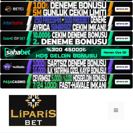
İçeriğe
atla
Menü