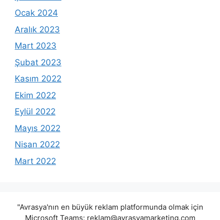
Ocak 2024
Aralık 2023
Mart 2023
Şubat 2023
Kasım 2022
Ekim 2022
Eylül 2022
Mayıs 2022
Nisan 2022
Mart 2022
"Avrasya'nın en büyük reklam platformunda olmak için
Microsoft Teams:
reklam@avrasyamarketing.com