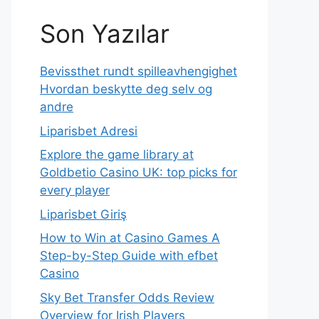
Son Yazılar
Bevissthet rundt spilleavhengighet
Hvordan beskytte deg selv og
andre
Liparisbet Adresi
Explore the game library at
Goldbetio Casino UK: top picks for
every player
Liparisbet Giriş
How to Win at Casino Games A
Step-by-Step Guide with efbet
Casino
Sky Bet Transfer Odds Review
Overview for Irish Players