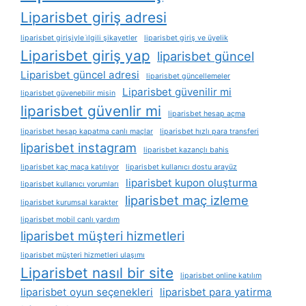
Liparisbet giriş adresi
liparisbet girişiyle i̇lgili şikayetler
liparisbet giriş ve üyelik
Liparisbet giriş yap
liparisbet güncel
Liparisbet güncel adresi
liparisbet güncellemeler
Liparisbet güvenilir mi
liparisbet güvenebilir misin
liparisbet güvenlir mi
liparisbet hesap açma
liparisbet hesap kapatma canlı maçlar
liparisbet hızlı para transferi
liparisbet instagram
liparisbet kazançlı bahis
liparisbet kaç maça katılıyor
liparisbet kullanıcı dostu arayüz
liparisbet kupon oluşturma
liparisbet kullanıcı yorumları
liparisbet maç izleme
liparisbet kurumsal karakter
liparisbet mobil canlı yardım
liparisbet müşteri hizmetleri
liparisbet müşteri hizmetleri ulaşımı
Liparisbet nasıl bir site
liparisbet online katılım
liparisbet oyun seçenekleri
liparisbet para yatirma