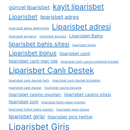
kayit liparisbet
güncel liparisbet
Liparisbet
liparisbet adres
Liparisbet adresi
liparisbet adres değiştirme
Liparisbet Bahis
liparisbet altyapısı
liparisbet arayüzü
liparisbet bahis sitesi
liparisbet bingo
Liparisbet bonus
liparisbet canli
liparisbet canli maç izle
liparisbet canlı casino i̇nceleme hizmeti
Liparisbet Canlı Destek
liparisbet canlı destek hattı
liparisbet canlı destek hizmetleri
liparisbet canlı maçlar
liparisbet casino büyüme
liparisbet casino oyunları
liparisbet casino sitesi
liparisbet com
liparisbet farklı poker oyunları
liparisbet futbol bahis oranları
liparisbet geniş bonus
liparisbet girisi
liparisbet giris twitter
Liparisbet Giriş