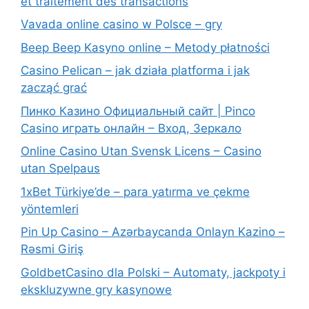
et traitement des transactions
Vavada online casino w Polsce – gry
Beep Beep Kasyno online – Metody płatności
Casino Pelican – jak działa platforma i jak
zacząć grać
Пинко Казино Официальный сайт | Pinco
Casino играть онлайн – Вход, Зеркало
Online Casino Utan Svensk Licens – Casino
utan Spelpaus
1xBet Türkiye’de – para yatırma ve çekme
yöntemleri
Pin Up Casino – Azərbaycanda Onlayn Kazino –
Rəsmi Giriş
GoldbetCasino dla Polski – Automaty, jackpoty i
ekskluzywne gry kasynowe