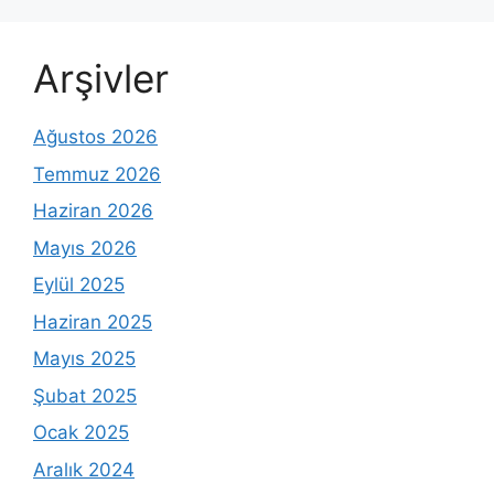
Arşivler
Ağustos 2026
Temmuz 2026
Haziran 2026
Mayıs 2026
Eylül 2025
Haziran 2025
Mayıs 2025
Şubat 2025
Ocak 2025
Aralık 2024