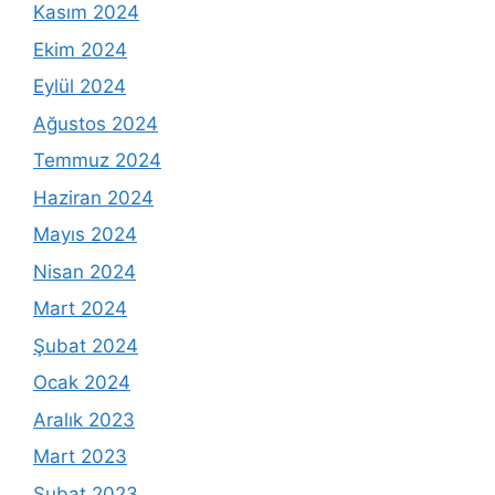
Kasım 2024
Ekim 2024
Eylül 2024
Ağustos 2024
Temmuz 2024
Haziran 2024
Mayıs 2024
Nisan 2024
Mart 2024
Şubat 2024
Ocak 2024
Aralık 2023
Mart 2023
Şubat 2023