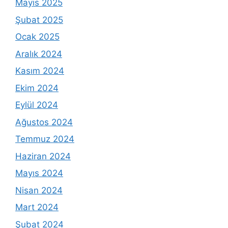
Mayıs 2025
Şubat 2025
Ocak 2025
Aralık 2024
Kasım 2024
Ekim 2024
Eylül 2024
Ağustos 2024
Temmuz 2024
Haziran 2024
Mayıs 2024
Nisan 2024
Mart 2024
Şubat 2024