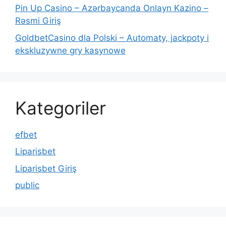
Pin Up Casino – Azərbaycanda Onlayn Kazino –
Rəsmi Giriş
GoldbetCasino dla Polski – Automaty, jackpoty i
ekskluzywne gry kasynowe
Kategoriler
efbet
Liparisbet
Liparisbet Giriş
public