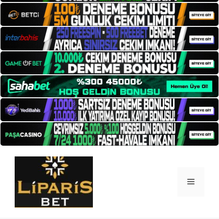
İçeriğe
atla
Menü