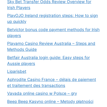
Sky Bet Transfer Odds Review Overview for
Irish Players
PlayOJO Ireland registration steps: How to sign
up quickly
Betvictor bonus code payment methods for Irish
players
Playamo Casino Review Australia – Steps and
Methods Guide
Betfair Australia login guide: Easy steps for
Aussie players
Liparisbet
Aphrodite Casino France – délais de paiement
et traitement des transactions
Vavada online casino w Polsce – gry
Beep Beep Kasyno online – Metody płatności