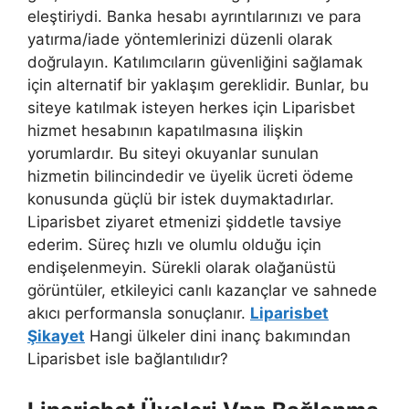
eleştiriydi. Banka hesabı ayrıntılarınızı ve para
yatırma/iade yöntemlerinizi düzenli olarak
doğrulayın. Katılımcıların güvenliğini sağlamak
için alternatif bir yaklaşım gereklidir. Bunlar, bu
siteye katılmak isteyen herkes için Liparisbet
hizmet hesabının kapatılmasına ilişkin
yorumlardır. Bu siteyi okuyanlar sunulan
hizmetin bilincindedir ve üyelik ücreti ödeme
konusunda güçlü bir istek duymaktadırlar.
Liparisbet ziyaret etmenizi şiddetle tavsiye
ederim. Süreç hızlı ve olumlu olduğu için
endişelenmeyin. Sürekli olarak olağanüstü
görüntüler, etkileyici canlı kazançlar ve sahnede
akıcı performansla sonuçlanır.
Liparisbet
Şikayet
Hangi ülkeler dini inanç bakımından
Liparisbet isle bağlantılıdır?