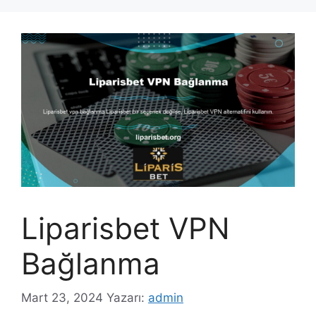
Liparisbet VPN
Bağlanma
Mart 23, 2024
Yazarı:
admin