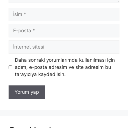
İsim
E-
posta
İnternet
sitesi
Daha sonraki yorumlarımda kullanılması için
adım, e-posta adresim ve site adresim bu
tarayıcıya kaydedilsin.