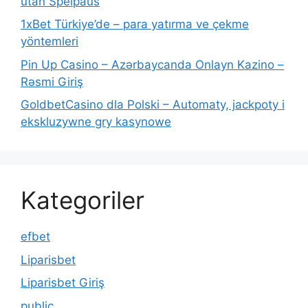
utan Spelpaus
1xBet Türkiye’de – para yatırma ve çekme
yöntemleri
Pin Up Casino – Azərbaycanda Onlayn Kazino –
Rəsmi Giriş
GoldbetCasino dla Polski – Automaty, jackpoty i
ekskluzywne gry kasynowe
Kategoriler
efbet
Liparisbet
Liparisbet Giriş
public