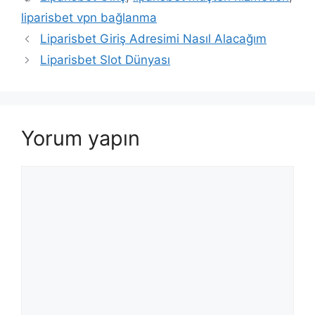
liparisbet vpn bağlanma
Yazı
Liparisbet Giriş Adresimi Nasıl Alacağım
dolaşımı
Liparisbet Slot Dünyası
Yorum yapın
Yorum