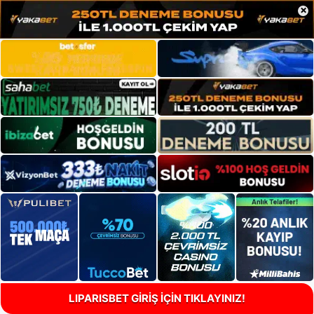
×
LIPARISBET GİRİŞ İÇİN TIKLAYINIZ!