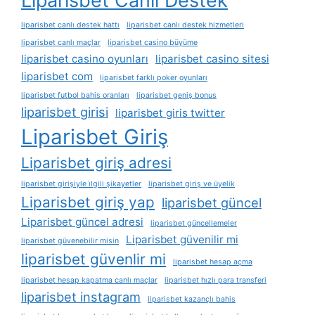
Liparisbet Canlı Destek
liparisbet canlı destek hattı
liparisbet canlı destek hizmetleri
liparisbet canlı maçlar
liparisbet casino büyüme
liparisbet casino oyunları
liparisbet casino sitesi
liparisbet com
liparisbet farklı poker oyunları
liparisbet futbol bahis oranları
liparisbet geniş bonus
liparisbet girisi
liparisbet giris twitter
Liparisbet Giriş
Liparisbet giriş adresi
liparisbet girişiyle i̇lgili şikayetler
liparisbet giriş ve üyelik
Liparisbet giriş yap
liparisbet güncel
Liparisbet güncel adresi
liparisbet güncellemeler
Liparisbet güvenilir mi
liparisbet güvenebilir misin
liparisbet güvenlir mi
liparisbet hesap açma
liparisbet hesap kapatma canlı maçlar
liparisbet hızlı para transferi
liparisbet instagram
liparisbet kazançlı bahis