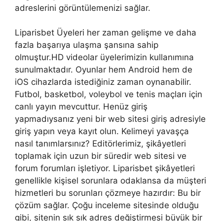
adreslerini görüntülemenizi sağlar.
Liparisbet Üyeleri her zaman gelişme ve daha
fazla başarıya ulaşma şansına sahip
olmuştur.HD videolar üyelerimizin kullanımına
sunulmaktadır. Oyunlar hem Android hem de
iOS cihazlarda istediğiniz zaman oynanabilir.
Futbol, ​​basketbol, ​​voleybol ve tenis maçları için
canlı yayın mevcuttur. Henüz giriş
yapmadıysanız yeni bir web sitesi giriş adresiyle
giriş yapın veya kayıt olun. Kelimeyi yavaşça
nasıl tanımlarsınız? Editörlerimiz, şikâyetleri
toplamak için uzun bir süredir web sitesi ve
forum forumları işletiyor. Liparisbet şikâyetleri
genellikle kişisel sorunlara odaklansa da müşteri
hizmetleri bu sorunları çözmeye hazırdır: Bu bir
çözüm sağlar. Çoğu inceleme sitesinde olduğu
gibi, sitenin sık sık adres değiştirmesi büyük bir