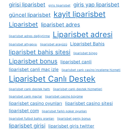
girisi liparisbet
giris yap liparisbet
giris liparisbet
kayit liparisbet
güncel liparisbet
Liparisbet
liparisbet adres
Liparisbet adresi
liparisbet adres değiştirme
Liparisbet Bahis
liparisbet altyapısı
liparisbet arayüzü
liparisbet bahis sitesi
liparisbet bingo
Liparisbet bonus
liparisbet canli
liparisbet canli maç izle
liparisbet canlı casino i̇nceleme hizmeti
Liparisbet Canlı Destek
liparisbet canlı destek hattı
liparisbet canlı destek hizmetleri
liparisbet canlı maçlar
liparisbet casino büyüme
liparisbet casino oyunları
liparisbet casino sitesi
liparisbet com
liparisbet farklı poker oyunları
liparisbet futbol bahis oranları
liparisbet geniş bonus
liparisbet girisi
liparisbet giris twitter