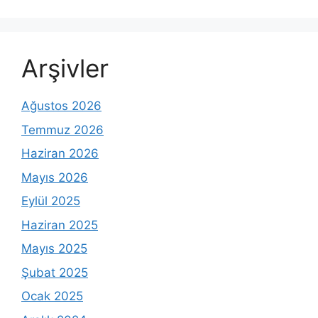
Arşivler
Ağustos 2026
Temmuz 2026
Haziran 2026
Mayıs 2026
Eylül 2025
Haziran 2025
Mayıs 2025
Şubat 2025
Ocak 2025