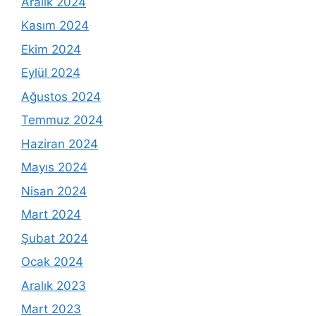
Aralık 2024
Kasım 2024
Ekim 2024
Eylül 2024
Ağustos 2024
Temmuz 2024
Haziran 2024
Mayıs 2024
Nisan 2024
Mart 2024
Şubat 2024
Ocak 2024
Aralık 2023
Mart 2023