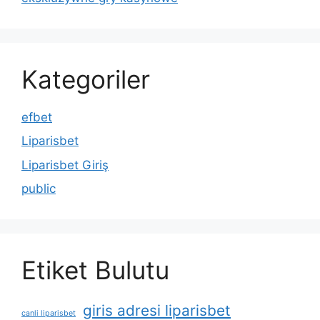
Kategoriler
efbet
Liparisbet
Liparisbet Giriş
public
Etiket Bulutu
giris adresi liparisbet
canli liparisbet