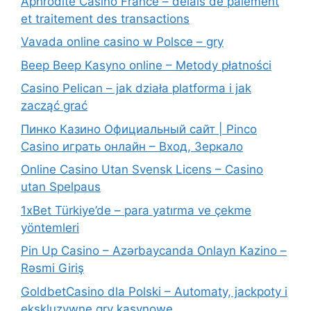
Aphrodite Casino France – délais de paiement
et traitement des transactions
Vavada online casino w Polsce – gry
Beep Beep Kasyno online – Metody płatności
Casino Pelican – jak działa platforma i jak
zacząć grać
Пинко Казино Официальный сайт | Pinco
Casino играть онлайн – Вход, Зеркало
Online Casino Utan Svensk Licens – Casino
utan Spelpaus
1xBet Türkiye’de – para yatırma ve çekme
yöntemleri
Pin Up Casino – Azərbaycanda Onlayn Kazino –
Rəsmi Giriş
GoldbetCasino dla Polski – Automaty, jackpoty i
ekskluzywne gry kasynowe