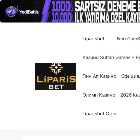
İçeriğe
atla
Liparisbet
Non GamSt
Казино Sultan Games – Р
Пин Ап Казино – Официал
Олимп Казино – 2026 Каз
Liparisbet Giriş