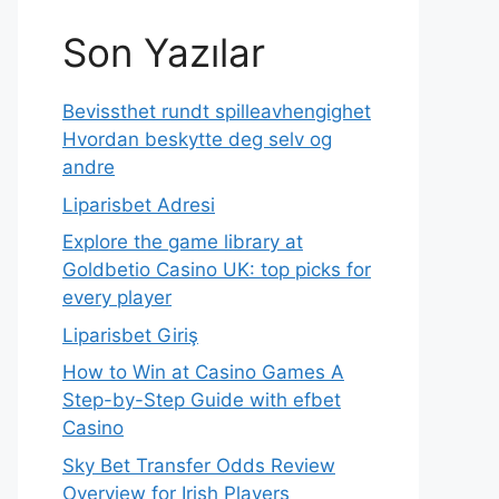
Son Yazılar
Bevissthet rundt spilleavhengighet
Hvordan beskytte deg selv og
andre
Liparisbet Adresi
Explore the game library at
Goldbetio Casino UK: top picks for
every player
Liparisbet Giriş
How to Win at Casino Games A
Step-by-Step Guide with efbet
Casino
Sky Bet Transfer Odds Review
Overview for Irish Players