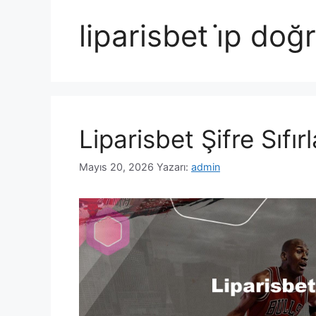
liparisbet i̇p do
Liparisbet Şifre Sıfı
Mayıs 20, 2026
Yazarı:
admin