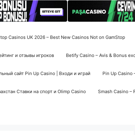
op Casinos UK 2026 – Best New Casinos Not on GamStop
ейтинг и отзывы игроков
Betify Casino – Avis & Bonus exc
ьный сайт Pin Up Casino | Входи и играй
Pin Up Casino 
ахстан Ставки на спорт и Olimp Casino
Smash Casino – R