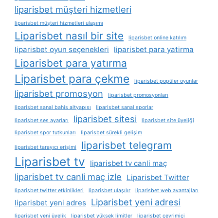
liparisbet müşteri hizmetleri
liparisbet müşteri hizmetleri ulaşımı
Liparisbet nasıl bir site
liparisbet online katılım
liparisbet oyun seçenekleri
liparisbet para yatirma
Liparisbet para yatırma
Liparisbet para çekme
liparisbet popüler oyunlar
liparisbet promosyon
liparisbet promosyonları
liparisbet sanal bahis altyapısı
liparisbet sanal sporlar
liparisbet sitesi
liparisbet ses ayarları
liparisbet site üyeliği
liparisbet spor tutkunları
liparisbet sürekli gelişim
liparisbet telegram
liparisbet tarayıcı erişimi
Liparisbet tv
liparisbet tv canli maç
liparisbet tv canli maç izle
Liparisbet Twitter
liparisbet twitter etkinlikleri
liparisbet ulaşılır
liparisbet web avantajları
Liparisbet yeni adresi
liparisbet yeni adres
liparisbet yeni üyelik
liparisbet yüksek limitler
liparisbet çevrimiçi