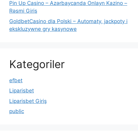
Pin Up Casino – Azərbaycanda Onlayn Kazino –
Rəsmi Giriş
GoldbetCasino dla Polski – Automaty, jackpoty i
ekskluzywne gry kasynowe
Kategoriler
efbet
Liparisbet
Liparisbet Giriş
public