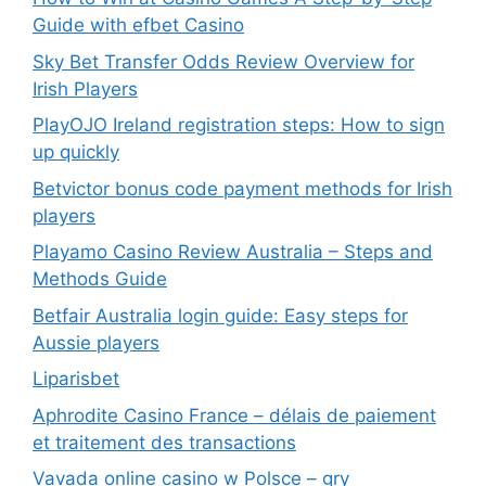
Guide with efbet Casino
Sky Bet Transfer Odds Review Overview for
Irish Players
PlayOJO Ireland registration steps: How to sign
up quickly
Betvictor bonus code payment methods for Irish
players
Playamo Casino Review Australia – Steps and
Methods Guide
Betfair Australia login guide: Easy steps for
Aussie players
Liparisbet
Aphrodite Casino France – délais de paiement
et traitement des transactions
Vavada online casino w Polsce – gry