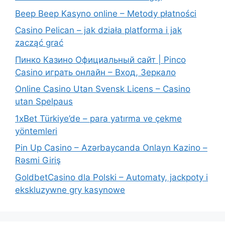
Beep Beep Kasyno online – Metody płatności
Casino Pelican – jak działa platforma i jak
zacząć grać
Пинко Казино Официальный сайт | Pinco
Casino играть онлайн – Вход, Зеркало
Online Casino Utan Svensk Licens – Casino
utan Spelpaus
1xBet Türkiye’de – para yatırma ve çekme
yöntemleri
Pin Up Casino – Azərbaycanda Onlayn Kazino –
Rəsmi Giriş
GoldbetCasino dla Polski – Automaty, jackpoty i
ekskluzywne gry kasynowe