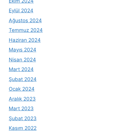
Ekim 2024
Eylül 2024
Ağustos 2024
Temmuz 2024
Haziran 2024
Mayıs 2024
Nisan 2024
Mart 2024
Şubat 2024
Ocak 2024
Aralık 2023
Mart 2023
Şubat 2023
Kasım 2022