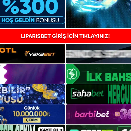
LIPARISBET GİRİŞ İÇİN TIKLAYINIZ!