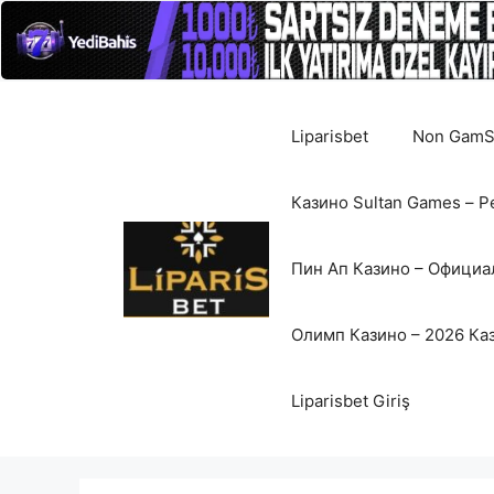
İçeriğe
atla
Liparisbet
Non GamSt
Казино Sultan Games – Р
Пин Ап Казино – Официал
Олимп Казино – 2026 Каз
Liparisbet Giriş