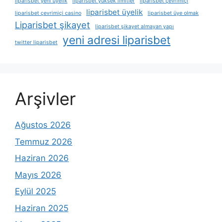
liparisbet yeni üyelik
liparisbet yüksek limitler
liparisbet çevrimiçi
liparisbet üyelik
liparisbet çevrimiçi casino
liparisbet üye olmak
Liparisbet şikayet
liparisbet şikayet almayan yapı
yeni adresi liparisbet
twitter liparisbet
Arşivler
Ağustos 2026
Temmuz 2026
Haziran 2026
Mayıs 2026
Eylül 2025
Haziran 2025