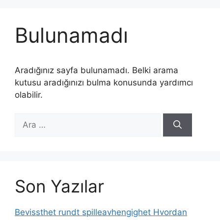
Bulunamadı
Aradığınız sayfa bulunamadı. Belki arama
kutusu aradığınızı bulma konusunda yardımcı
olabilir.
için
ara
Son Yazılar
Bevissthet rundt spilleavhengighet Hvordan