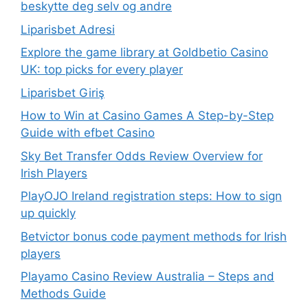
beskytte deg selv og andre
Liparisbet Adresi
Explore the game library at Goldbetio Casino
UK: top picks for every player
Liparisbet Giriş
How to Win at Casino Games A Step-by-Step
Guide with efbet Casino
Sky Bet Transfer Odds Review Overview for
Irish Players
PlayOJO Ireland registration steps: How to sign
up quickly
Betvictor bonus code payment methods for Irish
players
Playamo Casino Review Australia – Steps and
Methods Guide