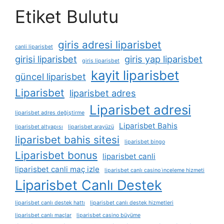
Etiket Bulutu
giris adresi liparisbet
canli liparisbet
girisi liparisbet
giris yap liparisbet
giris liparisbet
kayit liparisbet
güncel liparisbet
Liparisbet
liparisbet adres
Liparisbet adresi
liparisbet adres değiştirme
Liparisbet Bahis
liparisbet altyapısı
liparisbet arayüzü
liparisbet bahis sitesi
liparisbet bingo
Liparisbet bonus
liparisbet canli
liparisbet canli maç izle
liparisbet canlı casino i̇nceleme hizmeti
Liparisbet Canlı Destek
liparisbet canlı destek hattı
liparisbet canlı destek hizmetleri
liparisbet canlı maçlar
liparisbet casino büyüme