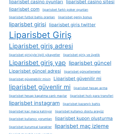
liparisbet casino oyunları
liparisbet casino sitesi
liparisbet com
liparisbet farklı poker oyunları
liparisbet futbol bahis oranları
liparisbet geniş bonus
liparisbet girisi
liparisbet giris twitter
Liparisbet Giriş
Liparisbet giriş adresi
liparisbet girişiyle i̇lgili şikayetler
liparisbet giriş ve üyelik
Liparisbet giriş yap
liparisbet güncel
Liparisbet güncel adresi
liparisbet güncellemeler
Liparisbet güvenilir mi
liparisbet güvenebilir misin
liparisbet güvenlir mi
liparisbet hesap açma
liparisbet hesap kapatma canlı maçlar
liparisbet hızlı para transferi
liparisbet instagram
liparisbet kazançlı bahis
liparisbet kaç maça katılıyor
liparisbet kullanıcı dostu arayüz
liparisbet kupon oluşturma
liparisbet kullanıcı yorumları
liparisbet maç izleme
liparisbet kurumsal karakter