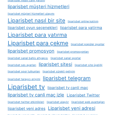
liparisbet mobil canlı yardım
liparisbet müşteri hizmetleri
liparisbet müşteri hizmetleri ulaşımı
Liparisbet nasıl bir site
liparisbet online katılım
liparisbet oyun seçenekleri
liparisbet para yatirma
Liparisbet para yatırma
Liparisbet para çekme
liparisbet popüler oyunlar
liparisbet promosyon
liparisbet promosyonları
liparisbet sanal bahis altyapısı
liparisbet sanal sporlar
liparisbet sitesi
liparisbet ses ayarları
liparisbet site üyeliği
liparisbet spor tutkunları
liparisbet sürekli gelişim
liparisbet telegram
liparisbet tarayıcı erişimi
Liparisbet tv
liparisbet tv canli maç
liparisbet tv canli maç izle
Liparisbet Twitter
liparisbet twitter etkinlikleri
liparisbet ulaşılır
liparisbet web avantajları
Liparisbet yeni adresi
liparisbet yeni adres