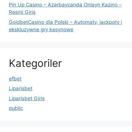
Pin Up Casino – Azərbaycanda Onlayn Kazino –
Rəsmi Giriş
GoldbetCasino dla Polski – Automaty, jackpoty i
ekskluzywne gry kasynowe
Kategoriler
efbet
Liparisbet
Liparisbet Giriş
public