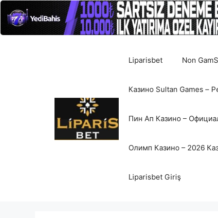
İçeriğe
atla
Liparisbet
Non GamSt
Казино Sultan Games – Р
Пин Ап Казино – Официал
Олимп Казино – 2026 Каз
Liparisbet Giriş