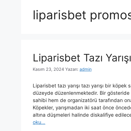
liparisbet prom
Liparisbet Tazı Yarış
Kasım 23, 2024
Yazarı:
admin
Liparisbet tazı yarışı tazı yarışı bir köpek
düzeyde düzenlenmektedir. Bir gösteride y
sahibi hem de organizatörü tarafından onay
Köpekler, yarışmadan iki saat önce önceden
altına düşmeleri halinde diskalifiye edilec
oku…