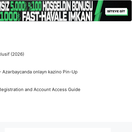
lusif (2026)
– Azərbaycanda onlayn kazino Pin-Up
egistration and Account Access Guide