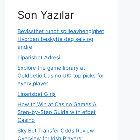
Son Yazılar
Bevissthet rundt spilleavhengighet
Hvordan beskytte deg selv og
andre
Liparisbet Adresi
Explore the game library at
Goldbetio Casino UK: top picks for
every player
Liparisbet Giriş
How to Win at Casino Games A
Step-by-Step Guide with efbet
Casino
Sky Bet Transfer Odds Review
Overview for Irish Players