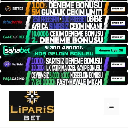
İçeriğe
atla
Menü