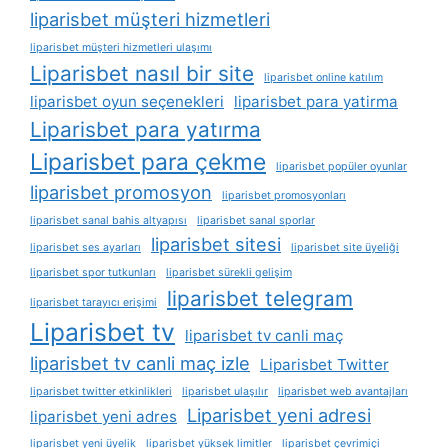
liparisbet müşteri hizmetleri
liparisbet müşteri hizmetleri ulaşımı
Liparisbet nasıl bir site
liparisbet online katılım
liparisbet oyun seçenekleri
liparisbet para yatirma
Liparisbet para yatırma
Liparisbet para çekme
liparisbet popüler oyunlar
liparisbet promosyon
liparisbet promosyonları
liparisbet sanal bahis altyapısı
liparisbet sanal sporlar
liparisbet sitesi
liparisbet ses ayarları
liparisbet site üyeliği
liparisbet spor tutkunları
liparisbet sürekli gelişim
liparisbet telegram
liparisbet tarayıcı erişimi
Liparisbet tv
liparisbet tv canli maç
liparisbet tv canli maç izle
Liparisbet Twitter
liparisbet twitter etkinlikleri
liparisbet ulaşılır
liparisbet web avantajları
Liparisbet yeni adresi
liparisbet yeni adres
liparisbet yeni üyelik
liparisbet yüksek limitler
liparisbet çevrimiçi