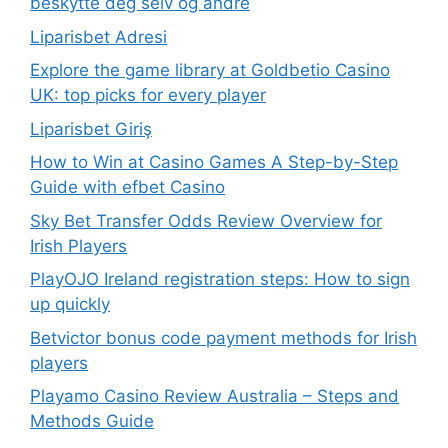
beskytte deg selv og andre
Liparisbet Adresi
Explore the game library at Goldbetio Casino
UK: top picks for every player
Liparisbet Giriş
How to Win at Casino Games A Step-by-Step
Guide with efbet Casino
Sky Bet Transfer Odds Review Overview for
Irish Players
PlayOJO Ireland registration steps: How to sign
up quickly
Betvictor bonus code payment methods for Irish
players
Playamo Casino Review Australia – Steps and
Methods Guide