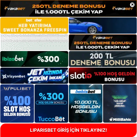
×
LIPARISBET GİRİŞ İÇİN TIKLAYINIZ!